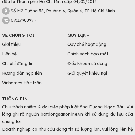
đầu tư Thành phố Hồ Chí Minh cấp 04/01/2019.
Số M2 Đường 38, Phường 6, Quận 4, TP Hồ Chí Minh.
0911798899 -
VỀ CHÚNG TÔI
QUY ĐỊNH
Giới thiệu
Quy chế hoạt động
Liên hệ
Chính sách bảo mật
Chi phí đăng tin
Điều khoản sử dụng
Hướng dẫn nạp tiền
Giải quyết khiếu nại
Vinhomes Hóc Môn
THÔNG TIN
Chịu trách nhiệm & đại diện pháp luật ông Dương Ngọc Báu. Vui
lòng ghi rõ nguồn batdongsanonline.vn khi sử dụng dữ liệu của
chúng tôi.
Doanh nghiệp có nhu cầu đăng tin số lượng lớn, vui lòng liên hệ