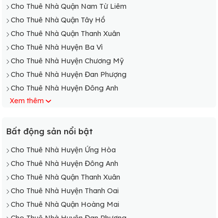
Cho Thuê Nhà Quận Nam Từ Liêm
Cho Thuê Nhà Quận Tây Hồ
Cho Thuê Nhà Quận Thanh Xuân
Cho Thuê Nhà Huyện Ba Vì
Cho Thuê Nhà Huyện Chương Mỹ
Cho Thuê Nhà Huyện Đan Phượng
Cho Thuê Nhà Huyện Đông Anh
Xem thêm
Cho Thuê Nhà Huyện Gia Lâm
Cho Thuê Nhà Huyện Hoài Đức
Cho Thuê Nhà Huyện Mê Linh
Bất động sản nổi bật
Cho Thuê Nhà Huyện Mỹ Đức
Cho Thuê Nhà Huyện Ứng Hòa
Cho Thuê Nhà Huyện Phú Xuyên
Cho Thuê Nhà Huyện Đông Anh
Cho Thuê Nhà Huyện Phúc Thọ
Cho Thuê Nhà Quận Thanh Xuân
Cho Thuê Nhà Huyện Quốc Oai
Cho Thuê Nhà Huyện Thanh Oai
Cho Thuê Nhà Huyện Sóc Sơn
Cho Thuê Nhà Quận Hoàng Mai
Cho Thuê Nhà Huyện Thạch Thất
Cho Thuê Nhà Huyện Đan Phượng