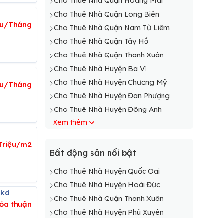
Cho Thuê Nhà Quận Hoàng Mai
Cho Thuê Nhà Quận Long Biên
iệu/Tháng
Cho Thuê Nhà Quận Nam Từ Liêm
Cho Thuê Nhà Quận Tây Hồ
Cho Thuê Nhà Quận Thanh Xuân
Cho Thuê Nhà Huyện Ba Vì
Cho Thuê Nhà Huyện Chương Mỹ
iệu/Tháng
Cho Thuê Nhà Huyện Đan Phượng
Cho Thuê Nhà Huyện Đông Anh
Xem thêm
Cho Thuê Nhà Huyện Gia Lâm
Cho Thuê Nhà Huyện Hoài Đức
 Triệu/m2
Cho Thuê Nhà Huyện Mê Linh
Bất động sản nổi bật
Cho Thuê Nhà Huyện Mỹ Đức
Cho Thuê Nhà Huyện Quốc Oai
Cho Thuê Nhà Huyện Phú Xuyên
Cho Thuê Nhà Huyện Hoài Đức
Cho Thuê Nhà Huyện Phúc Thọ
 kd
Cho Thuê Nhà Quận Thanh Xuân
ỏa thuận
Cho Thuê Nhà Huyện Quốc Oai
Cho Thuê Nhà Huyện Phú Xuyên