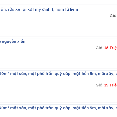
ăn, rửa xe tại kđt mỹ đình 1, nam từ liêm
Giá
6 nguyễn xiển
Giá:
16 Tr
Giá:
15 Tr