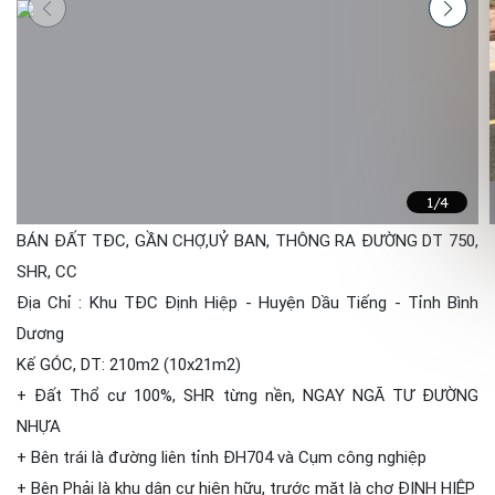
1
/4
BÁN ĐẤT TĐC, GẦN CHỢ,UỶ BAN, THÔNG RA ĐƯỜNG DT 750,
SHR, CC
Địa Chỉ : Khu TĐC Định Hiệp - Huyện Dầu Tiếng - Tỉnh Bình
Dương
Kế GÓC, DT: 210m2 (10x21m2)
+ Đất Thổ cư 100%, SHR từng nền, NGAY NGÃ TƯ ĐƯỜNG
NHỰA
+ Bên trái là đường liên tỉnh ĐH704 và Cụm công nghiệp
+ Bên Phải là khu dân cư hiện hữu, trước mặt là chợ ĐỊNH HIỆP