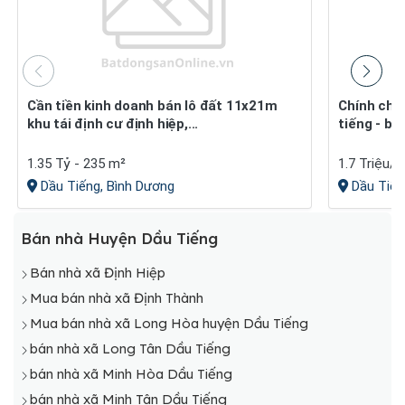
Cần tiền kinh doanh bán lô đất 11x21m
Chính chủ cần bán đất tại định an - dầu
khu tái định cư định hiệp,...
tiếng - bì
1.35 Tỷ - 235 m²
1.7 Triệu/
Dầu Tiếng, Bình Dương
Dầu Tiến
Bán nhà Huyện Dầu Tiếng
Bán nhà xã Định Hiệp
Mua bán nhà xã Định Thành
Mua bán nhà xã Long Hòa huyện Dầu Tiếng
bán nhà xã Long Tân Dầu Tiếng
bán nhà xã Minh Hòa Dầu Tiếng
bán nhà xã Minh Tân Dầu Tiếng