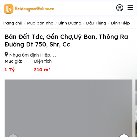
Trang chủ
Mua bán nhà
Bình Dương
Dầu Tiếng
Định Hiệp
Bán Đất Tđc, Gần Chợ,Uỷ Ban, Thông Ra
Đường Dt 750, Shr, Cc
Nhựa 8m định Hiệp, , ,
Mức giá:
Diện tích:
1 Tỷ
210 m²