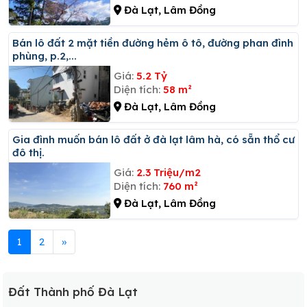
Đà Lạt, Lâm Đồng
Bán lô đất 2 mặt tiền đường hẻm ô tô, đường phan đình
phùng, p.2,...
Giá:
5.2 Tỷ
Diện tích:
58 m²
Đà Lạt, Lâm Đồng
Gia đình muốn bán lô đất ở đà lạt lâm hà, có sẵn thổ cư
đô thị.
Giá:
2.3 Triệu/m2
Diện tích:
760 m²
Đà Lạt, Lâm Đồng
1
2
»
Đất Thành phố Đà Lạt