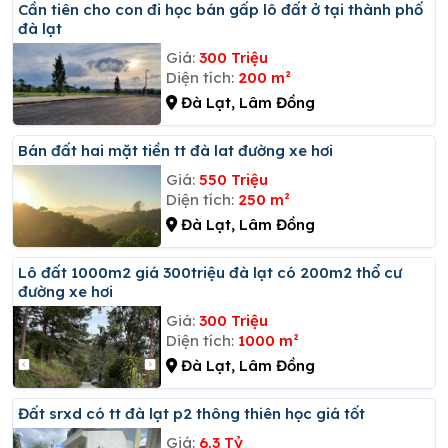
Cần tiên cho con đi học bán gấp lô đất ở tại thành phố
đà lạt
Giá:
300 Triệu
Diện tích:
200 m²
Đà Lạt, Lâm Đồng
Bán đất hai mặt tiền tt đà lat đường xe hơi
Giá:
550 Triệu
Diện tích:
250 m²
Đà Lạt, Lâm Đồng
Lô đất 1000m2 giá 300triệu đà lạt có 200m2 thổ cư
đường xe hơi
Giá:
300 Triệu
Diện tích:
1000 m²
Đà Lạt, Lâm Đồng
đất srxd có tt đà lạt p2 thông thiên học giá tốt
Giá:
6.3 Tỷ