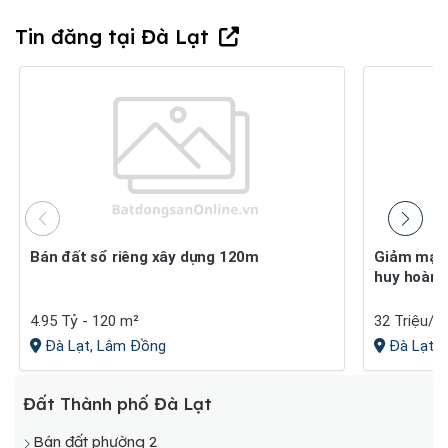
Tin đăng tại Đà Lạt
Bán đất sổ riêng xây dựng 120m
Giảm mạnh -bán lô đất khu quy hoạch đồi
huy hoàng 
4.95 Tỷ - 120 m²
32 Triệu/m
Đà Lạt, Lâm Đồng
Đà Lạt, 
Đất Thành phố Đà Lạt
Bán đất phường 2