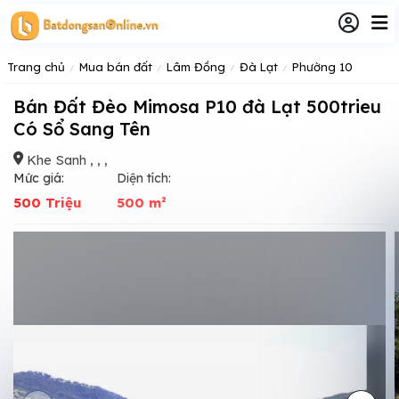
Trang chủ
Mua bán đất
Lâm Đồng
Đà Lạt
Phường 10
Bán Đất Đèo Mimosa P10 đà Lạt 500trieu
Có Sổ Sang Tên
Khe Sanh , , ,
Mức giá:
Diện tích:
500 Triệu
500 m²