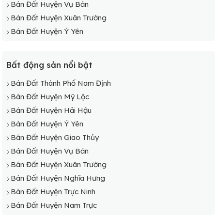
Bán Đất Huyện Vụ Bản
Bán Đất Xã Yên Thọ
Bán Đất Huyện Xuân Trường
Bán Đất Xã Yên Tiến
Bán Đất Huyện Ý Yên
Bán Đất Xã Yên Trị
Bán Đất Xã Yên Trung
Bất động sản nổi bật
Bán Đất Xã Yên Xá
Bán Đất Thành Phố Nam Định
Bán Đất Huyện Mỹ Lộc
Bán Đất Huyện Hải Hậu
Bán Đất Huyện Ý Yên
Bán Đất Huyện Giao Thủy
Bán Đất Huyện Vụ Bản
Bán Đất Huyện Xuân Trường
Bán Đất Huyện Nghĩa Hưng
Bán Đất Huyện Trực Ninh
Bán Đất Huyện Nam Trực