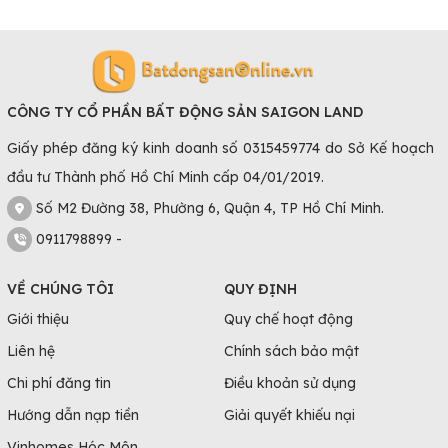
CÔNG TY CỔ PHẦN BẤT ĐỘNG SẢN SAIGON LAND
Giấy phép đăng ký kinh doanh số 0315459774 do Sở Kế hoạch
đầu tư Thành phố Hồ Chí Minh cấp 04/01/2019.
Số M2 Đường 38, Phường 6, Quận 4, TP Hồ Chí Minh.
0911798899 -
VỀ CHÚNG TÔI
QUY ĐỊNH
Giới thiệu
Quy chế hoạt động
Liên hệ
Chính sách bảo mật
Chi phí đăng tin
Điều khoản sử dụng
Hướng dẫn nạp tiền
Giải quyết khiếu nại
Vinhomes Hóc Môn