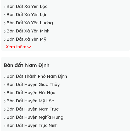
Bán Đất Xã Yên Lộc
Bán Đất Xã Yên Lợi
Bán Đất Xã Yên Lương
Bán Đất Xã Yên Minh
Bán Đất Xã Yên Mỹ
Xem thêm
Bán Đất Xã Yên Nghĩa
Bán Đất Xã Yên Nhân
Bán Đất Xã Yên Ninh
Bán đất Nam Định
Bán Đất Xã Yên Phong
Bán Đất Thành Phố Nam Định
Bán Đất Xã Yên Phú
Bán Đất Huyện Giao Thủy
Bán Đất Xã Yên Phúc
Bán Đất Huyện Hải Hậu
Bán Đất Xã Yên Phương
Bán Đất Huyện Mỹ Lộc
Bán Đất Xã Yên Quang
Bán Đất Huyện Nam Trực
Bán Đất Xã Yên Tân
Bán Đất Huyện Nghĩa Hưng
Bán Đất Xã Yên Thắng
Bán Đất Huyện Trực Ninh
Bán Đất Xã Yên Thành