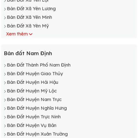
Bán Đất Xã Yên Lương
Bán Đất Xã Yên Minh
Bán Đất Xã Yên Mỹ
Xem thêm
Bán Đất Xã Yên Nghĩa
Bán Đất Xã Yên Nhân
Bán Đất Xã Yên Ninh
Bán đất Nam Định
Bán Đất Xã Yên Phong
Bán Đất Thành Phố Nam Định
Bán Đất Xã Yên Phú
Bán Đất Huyện Giao Thủy
Bán Đất Xã Yên Phúc
Bán Đất Huyện Hải Hậu
Bán Đất Xã Yên Phương
Bán Đất Huyện Mỹ Lộc
Bán Đất Xã Yên Quang
Bán Đất Huyện Nam Trực
Bán Đất Xã Yên Tân
Bán Đất Huyện Nghĩa Hưng
Bán Đất Xã Yên Thắng
Bán Đất Huyện Trực Ninh
Bán Đất Xã Yên Thành
Bán Đất Huyện Vụ Bản
Bán Đất Xã Yên Thọ
Bán Đất Huyện Xuân Trường
Bán Đất Xã Yên Tiến