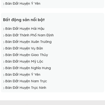
Bán Đất Huyện Ý Yên
Bán Đất Xã Yên Trị
Bán Đất Xã Yên Trung
Bất động sản nổi bật
Bán Đất Xã Yên Xá
Bán Đất Huyện Hải Hậu
Bán Đất Thành Phố Nam Định
Bán Đất Huyện Xuân Trường
Bán Đất Huyện Vụ Bản
Bán Đất Huyện Giao Thủy
Bán Đất Huyện Mỹ Lộc
Bán Đất Huyện Nghĩa Hưng
Bán Đất Huyện Ý Yên
Bán Đất Huyện Nam Trực
Bán Đất Huyện Trực Ninh