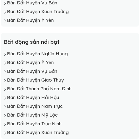
Bán Đất Huyện Vụ Bản
Bán Đất Xã Yên Thọ
Bán Đất Huyện Xuân Trường
Bán Đất Xã Yên Tiến
Bán Đất Huyện Ý Yên
Bán Đất Xã Yên Trị
Bán Đất Xã Yên Trung
Bất động sản nổi bật
Bán Đất Xã Yên Xá
Bán Đất Huyện Nghĩa Hưng
Bán Đất Huyện Ý Yên
Bán Đất Huyện Vụ Bản
Bán Đất Huyện Giao Thủy
Bán Đất Thành Phố Nam Định
Bán Đất Huyện Hải Hậu
Bán Đất Huyện Nam Trực
Bán Đất Huyện Mỹ Lộc
Bán Đất Huyện Trực Ninh
Bán Đất Huyện Xuân Trường