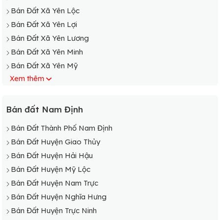
Bán Đất Xã Yên Lộc
Bán Đất Xã Yên Lợi
Bán Đất Xã Yên Lương
Bán Đất Xã Yên Minh
Bán Đất Xã Yên Mỹ
Xem thêm
Bán Đất Xã Yên Nghĩa
Bán Đất Xã Yên Nhân
Bán Đất Xã Yên Ninh
Bán đất Nam Định
Bán Đất Xã Yên Phong
Bán Đất Thành Phố Nam Định
Bán Đất Xã Yên Phú
Bán Đất Huyện Giao Thủy
Bán Đất Xã Yên Phúc
Bán Đất Huyện Hải Hậu
Bán Đất Xã Yên Phương
Bán Đất Huyện Mỹ Lộc
Bán Đất Xã Yên Quang
Bán Đất Huyện Nam Trực
Bán Đất Xã Yên Tân
Bán Đất Huyện Nghĩa Hưng
Bán Đất Xã Yên Thắng
Bán Đất Huyện Trực Ninh
Bán Đất Xã Yên Thành