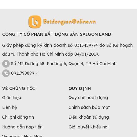
CÔNG TY CỔ PHẦN BẤT ĐỘNG SẢN SAIGON LAND
Giấy phép đăng ký kinh doanh số 0315459774 do Sở Kế hoạch
đầu tư Thành phố Hồ Chí Minh cấp 04/01/2019.
Số M2 Đường 38, Phường 6, Quận 4, TP Hồ Chí Minh.
0911798899 -
VỀ CHÚNG TÔI
QUY ĐỊNH
Giới thiệu
Quy chế hoạt động
Liên hệ
Chính sách bảo mật
Chi phí đăng tin
Điều khoản sử dụng
Hướng dẫn nạp tiền
Giải quyết khiếu nại
Vinhomes Hóc Môn