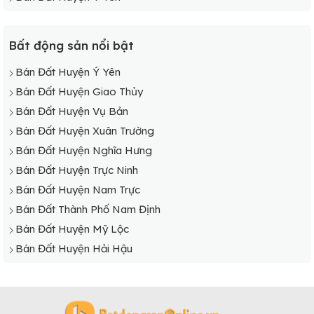
Bán Đất Xã Yên Trị
Bán Đất Xã Yên Trung
Bất động sản nổi bật
Bán Đất Xã Yên Xá
Bán Đất Huyện Ý Yên
Bán Đất Huyện Giao Thủy
Bán Đất Huyện Vụ Bản
Bán Đất Huyện Xuân Trường
Bán Đất Huyện Nghĩa Hưng
Bán Đất Huyện Trực Ninh
Bán Đất Huyện Nam Trực
Bán Đất Thành Phố Nam Định
Bán Đất Huyện Mỹ Lộc
Bán Đất Huyện Hải Hậu