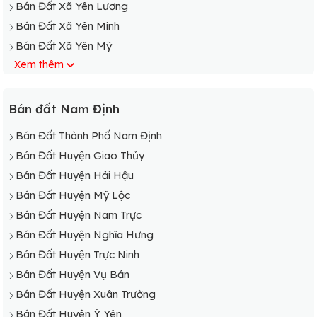
Bán Đất Xã Yên Lương
Bán Đất Xã Yên Minh
Bán Đất Xã Yên Mỹ
Xem thêm
Bán Đất Xã Yên Nghĩa
Bán Đất Xã Yên Nhân
Bán Đất Xã Yên Ninh
Bán đất Nam Định
Bán Đất Xã Yên Phong
Bán Đất Thành Phố Nam Định
Bán Đất Xã Yên Phú
Bán Đất Huyện Giao Thủy
Bán Đất Xã Yên Phúc
Bán Đất Huyện Hải Hậu
Bán Đất Xã Yên Phương
Bán Đất Huyện Mỹ Lộc
Bán Đất Xã Yên Quang
Bán Đất Huyện Nam Trực
Bán Đất Xã Yên Tân
Bán Đất Huyện Nghĩa Hưng
Bán Đất Xã Yên Thắng
Bán Đất Huyện Trực Ninh
Bán Đất Xã Yên Thành
Bán Đất Huyện Vụ Bản
Bán Đất Xã Yên Thọ
Bán Đất Huyện Xuân Trường
Bán Đất Xã Yên Tiến
Bán Đất Huyện Ý Yên