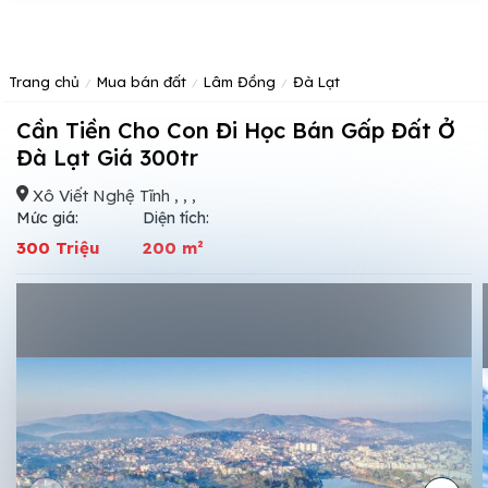
Trang chủ
Mua bán đất
Lâm Đồng
Đà Lạt
Cần Tiền Cho Con Đi Học Bán Gấp Đất Ở
Đà Lạt Giá 300tr
Xô Viết Nghệ Tĩnh , , ,
Mức giá:
Diện tích:
300 Triệu
200 m²