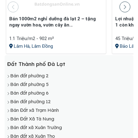
bán 1000m2 nghỉ dưỡng đà lạt 2 – tặng
Lợi nhuận 30-40% sau 1 năm. giá giai đoạn
ngay vườn hoa, vườn cây ăn...
1 còn khá 
1.1 Triệu/m2 - 902 m²
45 Triệu/m
Lâm Hà, Lâm Đồng
Bảo Lâm
Đất Thành phố Đà Lạt
Bán đất phường 2
Bán đất phường 5
Bán đất phường 6
Bán đất phường 12
Bán Đất xã Trạm Hành
Bán Đất Xã Tà Nung
Bán đất xã Xuân Trường
Bán đất xã Xuân Thọ