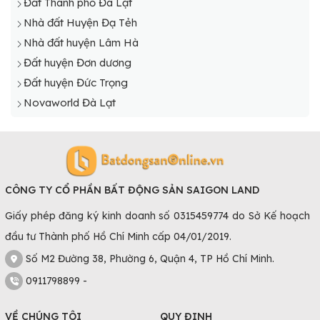
Đất Thành phố Đà Lạt
Nhà đất Huyện Đạ Tẻh
Nhà đất huyện Lâm Hà
Đất huyện Đơn dương
Đất huyện Đức Trọng
Novaworld Đà Lạt
CÔNG TY CỔ PHẦN BẤT ĐỘNG SẢN SAIGON LAND
Giấy phép đăng ký kinh doanh số 0315459774 do Sở Kế hoạch
đầu tư Thành phố Hồ Chí Minh cấp 04/01/2019.
Số M2 Đường 38, Phường 6, Quận 4, TP Hồ Chí Minh.
0911798899 -
VỀ CHÚNG TÔI
QUY ĐỊNH