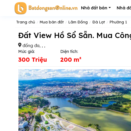
Nhà đất bán
Nhà đấ
Trang chủ
Mua bán đất
Lâm Đồng
Đà Lạt
Phường 1
Đất View Hồ Sổ Sẵn. Mua Cô
đống đa, , ,
Mức giá:
Diện tích:
300 Triệu
200 m²