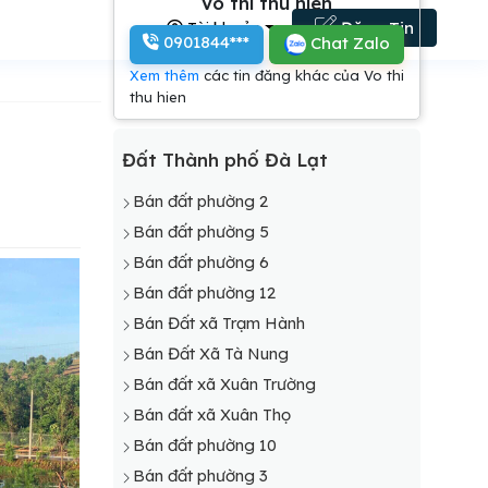
Vo thi thu hien
Tài khoản
Đăng Tin
0901844***
Chat Zalo
Xem thêm
các tin đăng khác của Vo thi
thu hien
Đất Thành phố Đà Lạt
Bán đất phường 2
Bán đất phường 5
Bán đất phường 6
Bán đất phường 12
Bán Đất xã Trạm Hành
Bán Đất Xã Tà Nung
Bán đất xã Xuân Trường
Bán đất xã Xuân Thọ
Bán đất phường 10
Bán đất phường 3