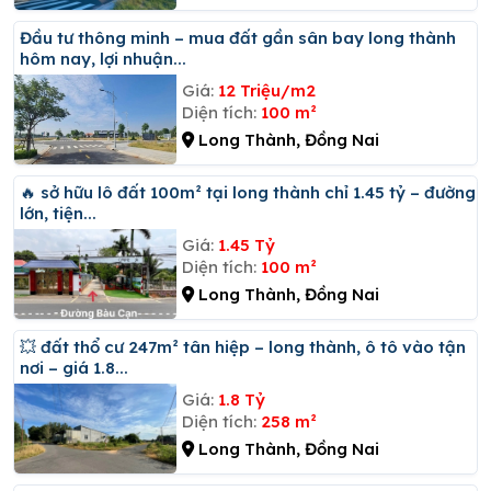
đầu tư thông minh – mua đất gần sân bay long thành
hôm nay, lợi nhuận...
Giá:
12 Triệu/m2
Diện tích:
100 m²
Long Thành, Đồng Nai
🔥 sở hữu lô đất 100m² tại long thành chỉ 1.45 tỷ – đường
lớn, tiện...
Giá:
1.45 Tỷ
Diện tích:
100 m²
Long Thành, Đồng Nai
💥 đất thổ cư 247m² tân hiệp – long thành, ô tô vào tận
nơi – giá 1.8...
Giá:
1.8 Tỷ
Diện tích:
258 m²
Long Thành, Đồng Nai