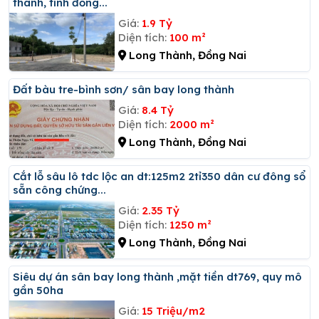
thành, tỉnh đồng...
Giá:
1.9 Tỷ
Diện tích:
100 m²
Long Thành, Đồng Nai
đất bàu tre-bình sơn/ sân bay long thành
Giá:
8.4 Tỷ
Diện tích:
2000 m²
Long Thành, Đồng Nai
Cắt lỗ sâu lô tdc lộc an dt:125m2 2tỉ350 dân cư đông sổ
sẵn công chứng...
Giá:
2.35 Tỷ
Diện tích:
1250 m²
Long Thành, Đồng Nai
Siêu dự án sân bay long thành ,mặt tiền dt769, quy mô
gần 50ha
Giá:
15 Triệu/m2