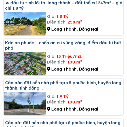
🔥 đầu tư sinh lời tại long thành – đất thổ cư 247m² – giá
chỉ 1.8 tỷ
Giá:
1.8 Tỷ
Diện tích:
258 m²
Long Thành, Đồng Nai
Kdc an phước – chốn an cư vững vàng, điểm đầu tư bứt
phá
Giá:
15 Triệu/m2
Diện tích:
100 m²
Long Thành, Đồng Nai
Cần bán đất nền nhà phố tại xã phước bình, huyện long
thành, tỉnh đồng...
Giá:
1.9 Tỷ
Diện tích:
100 m²
Long Thành, Đồng Nai
Cần bát đất nền nhà phố tại xã phước bình, huyện long