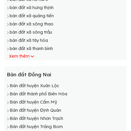
bán đất xã hưng thịnh
bán đất xã quảng tiến
bán đất xã sông thao
bán đất xã sông trầu
bán đất xã tây hòa
bán đất xã thanh bình
Xem thêm
bán đất xã trung hòa
Bán đất Đồng Nai
Bán đất huyện Xuân Lộc
Bán đất thành phố Biên Hòa
Bán đất huyện Cẩm Mỹ
Bán đất huyện Định Quán
Bán đất huyện Nhơn Trạch
Bán đất huyện Trảng Bom