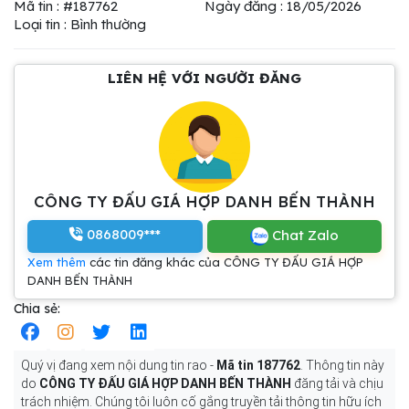
Mã tin : #187762
Ngày đăng : 18/05/2026
Loại tin : Bình thường
LIÊN HỆ VỚI NGƯỜI ĐĂNG
CÔNG TY ĐẤU GIÁ HỢP DANH BẾN THÀNH
0868009***
Chat Zalo
Xem thêm
các tin đăng khác của CÔNG TY ĐẤU GIÁ HỢP
DANH BẾN THÀNH
Chia sẻ:
Quý vị đang xem nội dung tin rao -
Mã tin 187762
. Thông tin này
do
CÔNG TY ĐẤU GIÁ HỢP DANH BẾN THÀNH
đăng tải và chịu
trách nhiệm. Chúng tôi luôn cố gắng truyền tải thông tin hữu ích