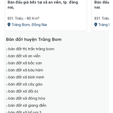
Bán đấu giá bđs tại xã an viễn, tp. đồng
Bán đấu giá bđs tại xã an viễn, tp. đồng
nai,
nai.
831 Triệu - 80.4 m²
831 Triệu -
Trảng Bom, Đồng Nai
Trảng Bo
Bán đất huyện Trảng Bom
bán đất thị trấn trảng bom
bán đất xã an viễn
bán đất xã bắc sơn
bán đất xã bàu hàm
bán đất xã bình minh
bán đất xã cây gáo
bán đất xã đồi 61
bán đất xã đông hòa
bán đất xã giang điền
bán đất xã hố nai 3