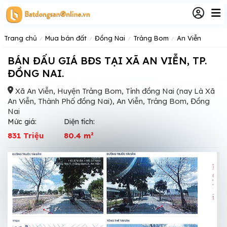
Trang chủ
Mua bán đất
Đồng Nai
Trảng Bom
An Viễn
BÁN ĐẤU GIÁ BĐS TẠI XÃ AN VIỄN, TP.
ĐỒNG NAI.
Xã An Viễn, Huyện Trảng Bom, Tỉnh đồng Nai (nay Là Xã
An Viễn, Thành Phố đồng Nai), An Viễn, Trảng Bom, Đồng
Nai
Mức giá:
Diện tích:
831 Triệu
80.4 m²