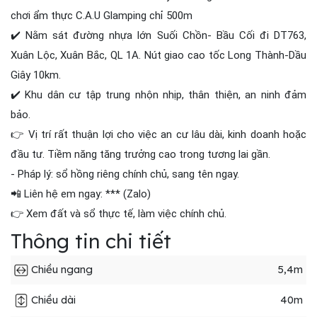
chơi ẩm thực C.A.U Glamping chỉ 500m
✔️ Nằm sát đường nhựa lớn Suối Chồn- Bầu Cối đi DT763,
Xuân Lộc, Xuân Bắc, QL 1A. Nút giao cao tốc Long Thành-Dầu
Giây 10km.
✔️ Khu dân cư tập trung nhộn nhịp, thân thiện, an ninh đảm
bảo.
👉 Vị trí rất thuận lợi cho việc an cư lâu dài, kinh doanh hoặc
đầu tư. Tiềm năng tăng trưởng cao trong tương lai gần.
- Pháp lý: sổ hồng riêng chính chủ, sang tên ngay.
📲 Liên hệ em ngay: *** (Zalo)
👉 Xem đất và sổ thực tế, làm việc chính chủ.
Thông tin chi tiết
Chiều ngang
5,4m
Chiều dài
40m