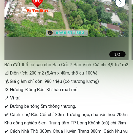
1
/3
Bán đất thổ cư sau chợ Bầu Cối, P Bảo Vinh. Giá chỉ 4,9 tr/1m2
📐 Diện tích: 200 m2 (5,4m x 40m, thổ cư 100%)
💰 Giá giảm chỉ còn: 980 triệu (có thương lượng)
💢 Hướng: Đông Bắc. Khí hậu mát mẻ.
📍 Vị trí:
✔️ Đường bê tông 5m thông thương,
✔️ Cách: chợ Bầu Cối chỉ 80m. Trường học, nhà văn hoá 200m.
Khu công nghiệp 6km. Trung tâm TP Long Khánh (cũ) chỉ 7km
✔️ Cách Nhà Thờ 300m. Chùa Huyền Trang 800m. Cách khu vui