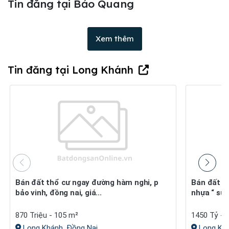
Tin đăng tại Bảo Quang
Xem thêm
Tin đăng tại Long Khánh
Bán đất thổ cư ngay đường hàm nghi, p
Bán đất thổ cư (6,7mx35m) mt đường
bảo vinh, đồng nai, giá...
nhựa “ suố
870 Triệu - 105 m²
1450 Tỷ - 
Long Khánh, Đồng Nai
Long Khá