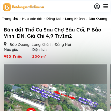
Trang chủ
Mua bán đất
Đồng Nai
Long Khánh
Bảo Quang
Bán đất Thổ Cư Sau Chợ Bầu Cối, P Bảo
Vinh. ĐN. Giá Chỉ 4,9 Tr/1m2
, Bảo Quang, Long Khánh, Đồng Nai
Mức giá:
Diện tích:
980 Triệu
200 m²