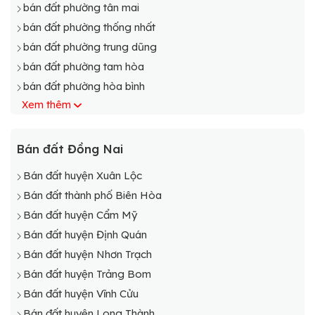
bán đất phường tân mai
bán đất phường thống nhất
bán đất phường trung dũng
bán đất phường tam hòa
bán đất phường hòa bình
Xem thêm
bán đất phường quyết thắng
bán đất phường thanh bình
bán đất phường bình đa
Bán đất Đồng Nai
bán đất phường an bình
Bán đất huyện Xuân Lộc
bán đất phường bửu hòa
Bán đất thành phố Biên Hòa
bán đất phường Long Bình Tân
Bán đất huyện Cẩm Mỹ
bán đất phường tân vạn
Bán đất huyện Định Quán
bán đất phường tân hạnh
Bán đất huyện Nhơn Trạch
bán đất phường hiệp hòa
Bán đất huyện Trảng Bom
bán đất phường hóa an
Bán đất huyện Vĩnh Cửu
bán đất phường an hòa
Bán đất huyện Long Thành