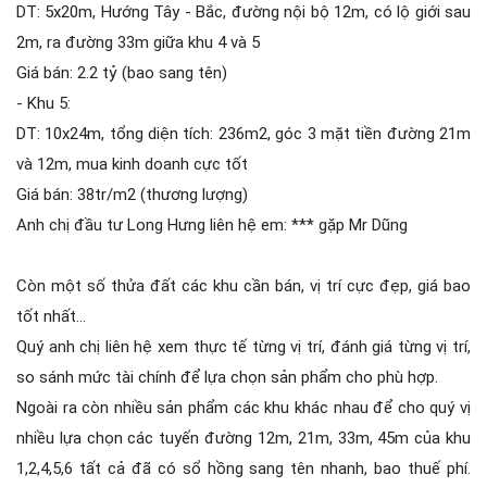
DT: 5x20m, Hướng Tây - Bắc, đường nội bộ 12m, có lộ giới sau
2m, ra đường 33m giữa khu 4 và 5
Giá bán: 2.2 tỷ (bao sang tên)
- Khu 5:
DT: 10x24m, tổng diện tích: 236m2, góc 3 mặt tiền đường 21m
và 12m, mua kinh doanh cực tốt
Giá bán: 38tr/m2 (thương lượng)
Anh chị đầu tư Long Hưng liên hệ em: *** gặp Mr Dũng
Còn một số thửa đất các khu cần bán, vị trí cực đẹp, giá bao
tốt nhất...
Quý anh chị liên hệ xem thực tế từng vị trí, đánh giá từng vị trí,
so sánh mức tài chính để lựa chọn sản phẩm cho phù hợp.
Ngoài ra còn nhiều sản phẩm các khu khác nhau để cho quý vị
nhiều lựa chọn các tuyến đường 12m, 21m, 33m, 45m của khu
1,2,4,5,6 tất cả đã có sổ hồng sang tên nhanh, bao thuế phí.