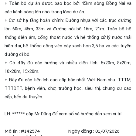
+ Toàn bộ dự án được bao bọc bởi 45km sông Đồng Nai và
các kênh sông lớn nhỏ trong lòng dự án.
+ Cơ sở hạ tầng hoàn chỉnh: Đường nhựa với các trục đường
lớn 60m, 45m, 33m và đường nội bộ 16m, 21m. Toàn bộ hệ
thống điện âm, cống thoát nước và hệ thống xử lý nước thải
hiện đại, hệ thống công viên cây xanh hơn 3,5 ha và các tuyến
đường đi bộ.
+ Có đầy đủ các hướng và nhiều diện tích: 5x20m, 8x20m,
10x20m, 15x20m.
+ Đầy đủ các tiện ích cao cấp bậc nhất Việt Nam như: TTTM,
TTTDTT, bệnh viện, chợ, trường học, siêu thị, chung cư cao
cấp, bến du thuyền.
LH: ****** gặp Mr Dũng để xem sổ và hướng dẫn xem vị trí
Mã tin : #142574
Ngày đăng : 01/07/2026