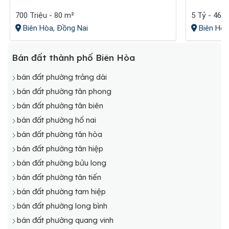
700 Triệu - 80 m²
5 Tỷ - 465
Biên Hòa, Đồng Nai
Biên Hòa
Bán đất thành phố Biên Hòa
bán đất phường trảng dài
bán đất phường tân phong
bán đất phường tân biên
bán đất phường hố nai
bán đất phường tân hòa
bán đất phường tân hiệp
bán đất phường bửu long
bán đất phường tân tiến
bán đất phường tam hiệp
bán đất phường long bình
bán đất phường quang vinh