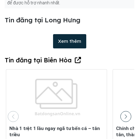
để được hỗ trợ nhanh nhất.
Tin đăng tại Long Hưng
Xem thêm
Tin đăng tại Biên Hòa
Nhà 1 trệt 1 lầu ngay ngã tư bến cá – tân
Chính chủ bán đất thổ cư phường phước
triều
tân, thàn