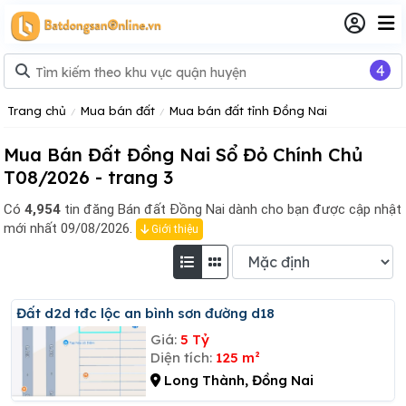
4
Trang chủ
Mua bán đất
Mua bán đất tỉnh Đồng Nai
Mua Bán Đất Đồng Nai Sổ Đỏ Chính Chủ
T08/2026 - trang 3
Có
4,954
tin đăng
Bán đất Đồng Nai dành cho bạn được cập nhật
mới nhất 09/08/2026.
Giới thiệu
đất d2d tđc lộc an bình sơn đường d18
Giá:
5 Tỷ
Diện tích:
125 m²
Long Thành, Đồng Nai