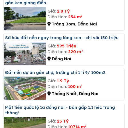
gần kcn giang điền.
Giá:
2.8 Tỷ
Diện tích:
254 m²
Trảng Bom, Đồng Nai
Sỡ hữu đất nền ngay trong lòng kcn - chỉ với 150 triệu
Giá:
595 Triệu
Diện tích:
220 m²
Đồng Nai
đất nền dự án gần chợ, trường chỉ 1 tỉ 9/ 100m2
Giá:
1.9 Tỷ
Diện tích:
100 m²
Thống Nhất, Đồng Nai
Mặt tiền quốc lộ 1a đồng nai - bán gấp 1.1 héc trong
tháng!
Giá:
25 Tỷ
Diện tích:
10714 m²