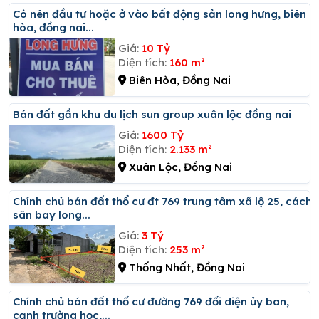
Có nên đầu tư hoặc ở vào bất động sản long hưng, biên
hòa, đồng nai...
Giá:
10 Tỷ
Diện tích:
160 m²
Biên Hòa, Đồng Nai
Bán đất gần khu du lịch sun group xuân lộc đồng nai
Giá:
1600 Tỷ
Diện tích:
2.133 m²
Xuân Lộc, Đồng Nai
Chính chủ bán đất thổ cư đt 769 trung tâm xã lộ 25, cách
sân bay long...
Giá:
3 Tỷ
Diện tích:
253 m²
Thống Nhất, Đồng Nai
Chính chủ bán đất thổ cư đường 769 đối diện ủy ban,
cạnh trường học,...