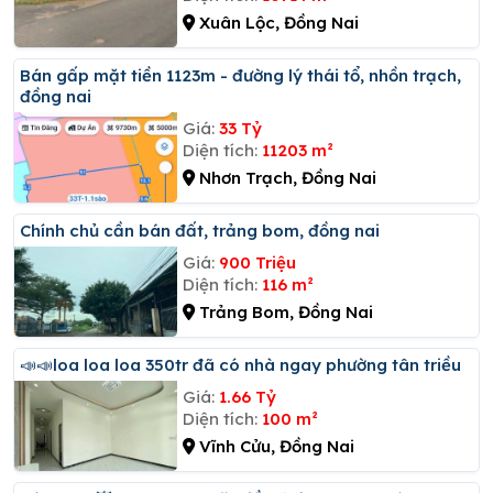
Xuân Lộc, Đồng Nai
Bán gấp mặt tiền 1123m - đường lý thái tổ, nhồn trạch,
đồng nai
Giá:
33 Tỷ
Diện tích:
11203 m²
Nhơn Trạch, Đồng Nai
Chính chủ cần bán đất, trảng bom, đồng nai
Giá:
900 Triệu
Diện tích:
116 m²
Trảng Bom, Đồng Nai
📣📣loa loa loa 350tr đã có nhà ngay phường tân triều
Giá:
1.66 Tỷ
Diện tích:
100 m²
Vĩnh Cửu, Đồng Nai