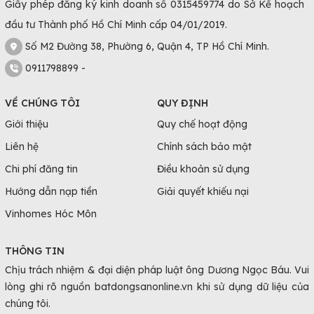
Giấy phép đăng ký kinh doanh số 0315459774 do Sở Kế hoạch
đầu tư Thành phố Hồ Chí Minh cấp 04/01/2019.
Số M2 Đường 38, Phường 6, Quận 4, TP Hồ Chí Minh.
0911798899 -
VỀ CHÚNG TÔI
QUY ĐỊNH
Giới thiệu
Quy chế hoạt động
Liên hệ
Chính sách bảo mật
Chi phí đăng tin
Điều khoản sử dụng
Hướng dẫn nạp tiền
Giải quyết khiếu nại
Vinhomes Hóc Môn
THÔNG TIN
Chịu trách nhiệm & đại diện pháp luật ông Dương Ngọc Báu. Vui
lòng ghi rõ nguồn batdongsanonline.vn khi sử dụng dữ liệu của
chúng tôi.