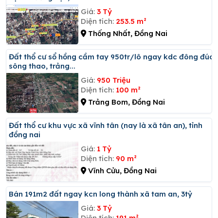
Giá:
3 Tỷ
Diện tích:
253.5 m²
Thống Nhất, Đồng Nai
đất thổ cư sổ hồng cầm tay 950tr/lô ngay kdc đông đúc
sông thao, trảng...
Giá:
950 Triệu
Diện tích:
100 m²
Trảng Bom, Đồng Nai
đất thổ cư khu vực xã vĩnh tân (nay là xã tân an), tỉnh
đồng nai
Giá:
1 Tỷ
Diện tích:
90 m²
Vĩnh Cửu, Đồng Nai
Bán 191m2 đất ngay kcn long thành xã tam an, 3tỷ
Giá:
3 Tỷ
Diện tích:
191 m²