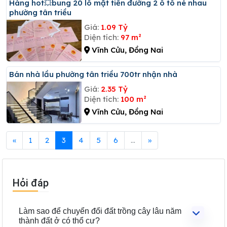
Hàng hot💥bung 20 lô mặt tiền đường 2 ô tô né nhau
phường tân triều
Giá:
1.09 Tỷ
Diện tích:
97 m²
Vĩnh Cửu, Đồng Nai
Bán nhà lầu phường tân triều 700tr nhận nhà
Giá:
2.35 Tỷ
Diện tích:
100 m²
Vĩnh Cửu, Đồng Nai
«
1
2
3
4
5
6
...
»
Hỏi đáp
Làm sao để chuyển đổi đất trồng cây lâu năm
thành đất ở có thổ cư?