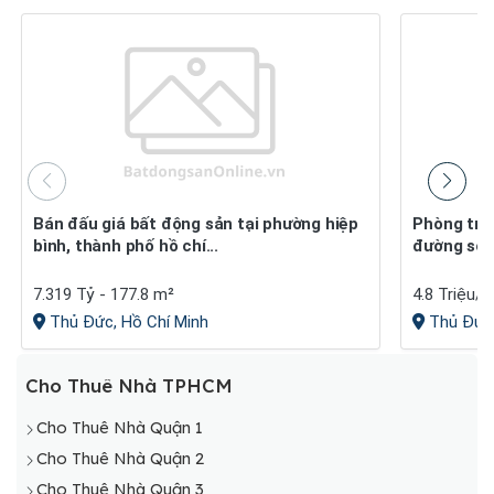
Bán đấu giá bất động sản tại phường hiệp
Phòng trọ cho thuê 310 - 66&#x002f;1
bình, thành phố hồ chí...
đường số 
7.319 Tỷ - 177.8 m²
4.8 Triệu/
Thủ Đức, Hồ Chí Minh
Thủ Đức,
Cho Thuê Nhà TPHCM
Cho Thuê Nhà Quận 1
Cho Thuê Nhà Quận 2
Cho Thuê Nhà Quận 3