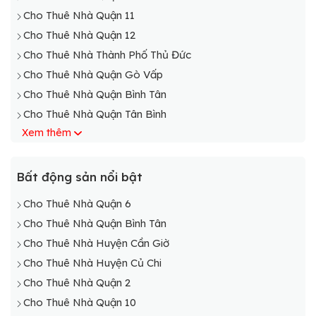
Cho Thuê Nhà Quận 11
Cho Thuê Nhà Quận 12
Cho Thuê Nhà Thành Phố Thủ Đức
Cho Thuê Nhà Quận Gò Vấp
Cho Thuê Nhà Quận Bình Tân
Cho Thuê Nhà Quận Tân Bình
Xem thêm
Cho thuê nhà Quận Tân Phú
Cho Thuê Nhà Quận Bình Thạnh
Cho Thuê Nhà Quận Phú Nhuận
Bất động sản nổi bật
Cho Thuê Nhà Huyện Củ Chi
Cho Thuê Nhà Quận 6
Cho Thuê Nhà Huyện Nhà Bè
Cho Thuê Nhà Quận Bình Tân
Cho Thuê Nhà Huyện Hóc Môn
Cho Thuê Nhà Huyện Cần Giờ
Cho Thuê Nhà Huyện Cần Giờ
Cho Thuê Nhà Huyện Củ Chi
Cho Thuê Nhà Huyện Bình Chánh
Cho Thuê Nhà Quận 2
Cho Thuê Nhà Quận 10