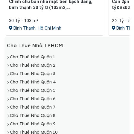
Chính chủ bán nhà mặt tiền bạch đằng,
Căn 2pn lầu 8 phan văn trị 2,2
bình thạnh 30 tỷ tl (103m2,...
tỷ&#x002f;
30 Tỷ - 103 m²
2.2 Tỷ - 55
Bình Thạnh, Hồ Chí Minh
Bình Thạ
Cho Thuê Nhà TPHCM
Cho Thuê Nhà Quận 1
Cho Thuê Nhà Quận 2
Cho Thuê Nhà Quận 3
Cho Thuê Nhà Quận 4
Cho Thuê Nhà Quận 5
Cho Thuê Nhà Quận 6
Cho Thuê Nhà Quận 7
Cho Thuê Nhà Quận 8
Cho Thuê Nhà Quận 9
Cho Thuê Nhà Quận 10