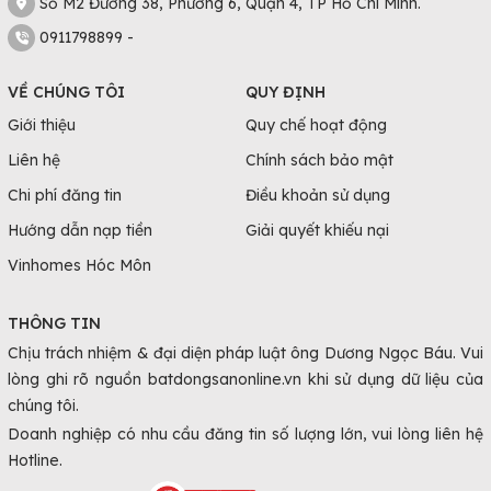
Số M2 Đường 38, Phường 6, Quận 4, TP Hồ Chí Minh.
0911798899 -
VỀ CHÚNG TÔI
QUY ĐỊNH
Giới thiệu
Quy chế hoạt động
Liên hệ
Chính sách bảo mật
Chi phí đăng tin
Điều khoản sử dụng
Hướng dẫn nạp tiền
Giải quyết khiếu nại
Vinhomes Hóc Môn
THÔNG TIN
Chịu trách nhiệm & đại diện pháp luật ông Dương Ngọc Báu. Vui
lòng ghi rõ nguồn batdongsanonline.vn khi sử dụng dữ liệu của
chúng tôi.
Doanh nghiệp có nhu cầu đăng tin số lượng lớn, vui lòng liên hệ
Hotline.