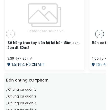
Sổ hồng trao tay. căn hộ kế bên đầm sen,
Bán cc t
2pn dt 80m2
3.39 Tỷ - 86 m²
1.65 Tỷ - 
Tân Phú, Hồ Chí Minh
Tân Phú,
Bán chung cư tphcm
Chung cư quận 1
Chung cư quận 2
Chung cư quận 3
Chung cư quận 4