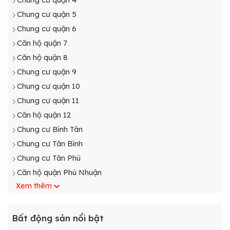
Chung cư quận 5
Chung cư quận 6
Căn hộ quận 7
Căn hộ quận 8
Chung cư quận 9
Chung cư quận 10
Chung cư quận 11
Căn hộ quận 12
Chung cư Bình Tân
Chung cư Tân Bình
Chung cư Tân Phú
Căn hộ quận Phú Nhuận
Xem thêm
Chung cư Bình Thạnh
Căn hộ quận Gò Vấp
Chung cư Thủ Đức
Bất động sản nổi bật
chung cư huyện cần giờ