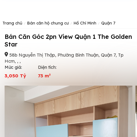
Trang chủ
Bán căn hộ chung cư
Hồ Chí Minh
Quận 7
Bán Căn Góc 2pn View Quận 1 The Golden
Star
58b Nguyễn Thị Thập, Phường Bình Thuận, Quận 7, Tp
Hcm, , ,
Mức giá:
Diện tích:
3,050 Tỷ
73 m²