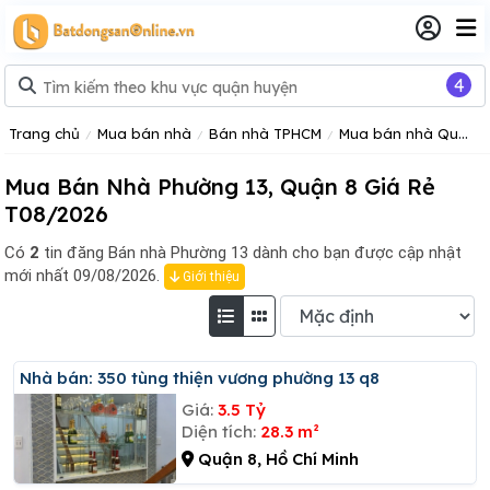
4
Trang chủ
Mua bán nhà
Bán nhà TPHCM
Mua bán nhà Quận 8
Mua Bán Nhà Phường 13, Quận 8 Giá Rẻ
T08/2026
Có
2
tin đăng
Bán nhà Phường 13 dành cho bạn được cập nhật
mới nhất 09/08/2026.
Giới thiệu
Nhà bán: 350 tùng thiện vương phường 13 q8
Giá:
3.5 Tỷ
Diện tích:
28.3 m²
Quận 8, Hồ Chí Minh