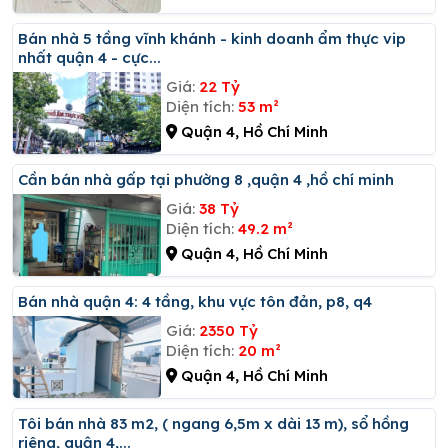
Bán nhà 5 tầng vĩnh khánh - kinh doanh ẩm thực vip
nhất quận 4 - cực...
Giá:
22 Tỷ
Diện tích:
53 m²
Quận 4, Hồ Chí Minh
Cần bán nhà gấp tại phường 8 ,quận 4 ,hồ chí minh
Giá:
38 Tỷ
Diện tích:
49.2 m²
Quận 4, Hồ Chí Minh
Bán nhà quận 4: 4 tầng, khu vực tôn đản, p8, q4
Giá:
2350 Tỷ
Diện tích:
20 m²
Quận 4, Hồ Chí Minh
Tôi bán nhà 83 m2, ( ngang 6,5m x dài 13 m), sổ hồng
riêng, quận 4,...