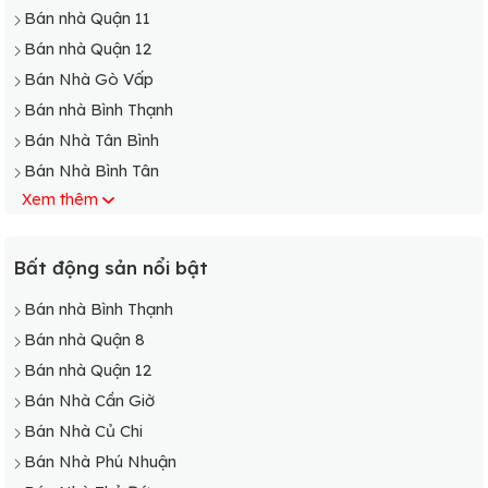
Bán nhà Quận 11
Bán nhà Quận 12
Bán Nhà Gò Vấp
Bán nhà Bình Thạnh
Bán Nhà Tân Bình
Bán Nhà Bình Tân
Xem thêm
Bán Nhà Phú Nhuận
Bán nhà Bình Chánh
Bán Nhà Cần Giờ
Bất động sản nổi bật
Bán Nhà Củ Chi
Bán nhà Bình Thạnh
Bán Nhà Hóc Môn
Bán nhà Quận 8
Bán Nhà Nhà Bè
Bán nhà Quận 12
Bán Nhà Thủ Đức
Bán Nhà Cần Giờ
Bán Nhà Tân Phú
Bán Nhà Củ Chi
Bán Nhà Phú Nhuận