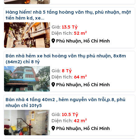
Hàng hiếm! nhà 5 tầng hoàng văn thụ, phú nhuận, mặt
tiền hẻm kd, xe...
Giá:
13.5 Tỷ
Diện tích:
52 m²
Phú Nhuận, Hồ Chí Minh
Bán nhà hẻm xe hơi hoàng văn thụ phú nhuận, 8x8m
(64m2) chỉ 8 tỷ
Giá:
8 Tỷ
Diện tích:
64 m²
Phú Nhuận, Hồ Chí Minh
Bán nhà 4 tầng 40m2 , hẻm nguyễn văn trỗi,p.8, phú
nhuận chỉ 10ty5
Giá:
10.5 Tỷ
Diện tích:
42 m²
Phú Nhuận, Hồ Chí Minh