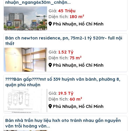
nhuận_ngang6x30m_cnhận...
Giá:
45 Triệu
Diện tích:
180 m²
Phú Nhuận, Hồ Chí Minh
Bán ch newton residence, pn, 75m2-1 tỷ 520tr- full nội
thất
Giá:
1.52 Tỷ
Diện tích:
75 m²
Phú Nhuận, Hồ Chí Minh
????bán gấp????mt số 339 huỳnh văn bánh, phường 8,
quận phú nhuận
Giá:
19.5 Tỷ
Diện tích:
60 m²
Phú Nhuận, Hồ Chí Minh
Bán nhà trần huy liệu hxh oto tránh nhau gần nguyễn
văn trỗi hoàng văn...