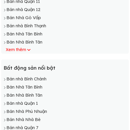
Bán nhà Quận 11
Bán nhà Quận 12
Bán Nhà Gò Vấp
Bán nhà Bình Thạnh
Bán Nhà Tân Bình
Bán Nhà Bình Tân
Xem thêm
Bán Nhà Phú Nhuận
Bán nhà Bình Chánh
Bán Nhà Cần Giờ
Bất động sản nổi bật
Bán Nhà Củ Chi
Bán nhà Bình Chánh
Bán Nhà Hóc Môn
Bán Nhà Tân Bình
Bán Nhà Nhà Bè
Bán Nhà Bình Tân
Bán Nhà Thủ Đức
Bán nhà Quận 1
Bán Nhà Tân Phú
Bán Nhà Phú Nhuận
Bán Nhà Nhà Bè
Bán nhà Quận 7