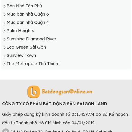
Bán Nhà Tân Phú
Mua bán nhà Quận 6
Mua bán nhà Quận 4
Palm Heights
Sunshine Diamond River
Eco Green Sài Gòn
Sunview Town
The Metropole Thủ Thiêm
CÔNG TY CỔ PHẦN BẤT ĐỘNG SẢN SAIGON LAND
Giấy phép đăng ký kinh doanh số 0315459774 do Sở Kế hoạch
đầu tư Thành phố Hồ Chí Minh cấp 04/01/2019.
Số M2 Đường 38, Phường 6, Quận 4, TP Hồ Chí Minh.