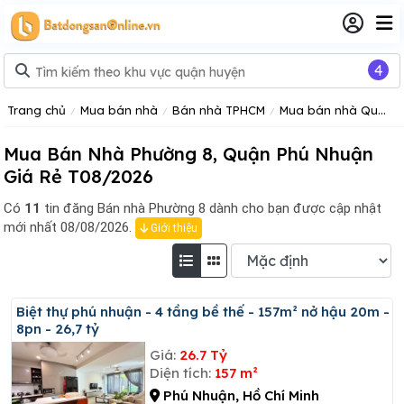
4
Trang chủ
Mua bán nhà
Bán nhà TPHCM
Mua bán nhà Quận Phú Nhuận
Mua Bán Nhà Phường 8, Quận Phú Nhuận
Giá Rẻ T08/2026
Có
11
tin đăng
Bán nhà Phường 8 dành cho bạn được cập nhật
mới nhất 08/08/2026.
Giới thiệu
Biệt thự phú nhuận - 4 tầng bề thế - 157m² nở hậu 20m -
8pn - 26,7 tỷ
Giá:
26.7 Tỷ
Diện tích:
157 m²
Phú Nhuận, Hồ Chí Minh