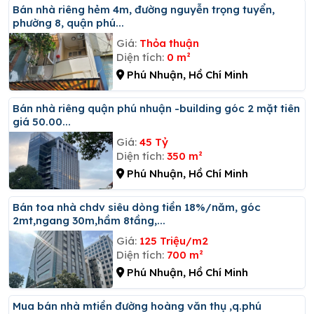
Bán nhà riêng hẻm 4m, đường nguyễn trọng tuyển,
phường 8, quận phú...
Giá:
Thỏa thuận
Diện tích:
0 m²
Phú Nhuận, Hồ Chí Minh
Bán nhà riêng quận phú nhuận -building góc 2 mặt tiên
giá 50.00...
Giá:
45 Tỷ
Diện tích:
350 m²
Phú Nhuận, Hồ Chí Minh
Bán toa nhà chdv siêu dòng tiền 18%/năm, góc
2mt,ngang 30m,hầm 8tầng,...
Giá:
125 Triệu/m2
Diện tích:
700 m²
Phú Nhuận, Hồ Chí Minh
Mua bán nhà mtiền đường hoàng văn thụ ,q.phú