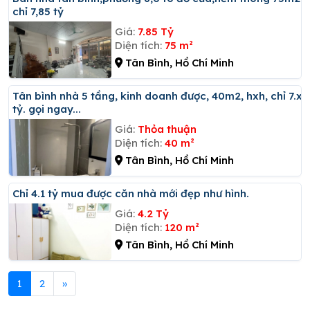
chỉ 7,85 tỷ
Giá:
7.85 Tỷ
Diện tích:
75 m²
Tân Bình, Hồ Chí Minh
Tân bình nhà 5 tầng, kinh doanh được, 40m2, hxh, chỉ 7.x
tỷ. gọi ngay...
Giá:
Thỏa thuận
Diện tích:
40 m²
Tân Bình, Hồ Chí Minh
Chỉ 4.1 tỷ mua được căn nhà mới đẹp như hình.
Giá:
4.2 Tỷ
Diện tích:
120 m²
Tân Bình, Hồ Chí Minh
1
2
»