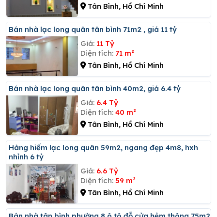
Tân Bình, Hồ Chí Minh
Bán nhà lạc long quân tân bình 71m2 , giá 11 tỷ
Giá:
11 Tỷ
Diện tích:
71 m²
Tân Bình, Hồ Chí Minh
Bán nhà lạc long quân tân bình 40m2, giá 6.4 tỷ
Giá:
6.4 Tỷ
Diện tích:
40 m²
Tân Bình, Hồ Chí Minh
Hàng hiếm lạc long quân 59m2, ngang đẹp 4m8, hxh
nhỉnh 6 tỷ
Giá:
6.6 Tỷ
Diện tích:
59 m²
Tân Bình, Hồ Chí Minh
Bán nhà tân bình,phường 8,ô tô đỗ cửa,hẻm thông 75m2