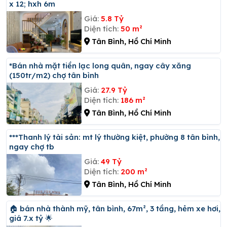
x 12; hxh 6m
Giá:
5.8 Tỷ
Diện tích:
50 m²
Tân Bình, Hồ Chí Minh
*bán nhà mặt tiền lạc long quân, ngay cây xăng
(150tr/m2) chợ tân bình
Giá:
27.9 Tỷ
Diện tích:
186 m²
Tân Bình, Hồ Chí Minh
***thanh lý tài sản: mt lý thường kiệt, phường 8 tân bình,
ngay chợ tb
Giá:
49 Tỷ
Diện tích:
200 m²
Tân Bình, Hồ Chí Minh
🏠 bán nhà thành mỹ, tân bình, 67m², 3 tầng, hẻm xe hơi,
giá 7.x tỷ 🌟