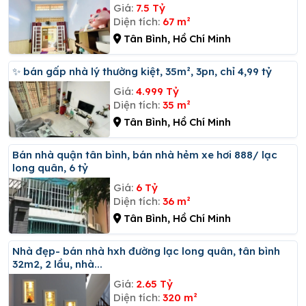
Giá:
7.5 Tỷ
Diện tích:
67 m²
Tân Bình, Hồ Chí Minh
✨ bán gấp nhà lý thường kiệt, 35m², 3pn, chỉ 4,99 tỷ
Giá:
4.999 Tỷ
Diện tích:
35 m²
Tân Bình, Hồ Chí Minh
Bán nhà quận tân bình, bán nhà hẻm xe hơi 888/ lạc
long quân, 6 tỷ
Giá:
6 Tỷ
Diện tích:
36 m²
Tân Bình, Hồ Chí Minh
Nhà đẹp- bán nhà hxh đường lạc long quân, tân bình
32m2, 2 lầu, nhà...
Giá:
2.65 Tỷ
Diện tích:
320 m²