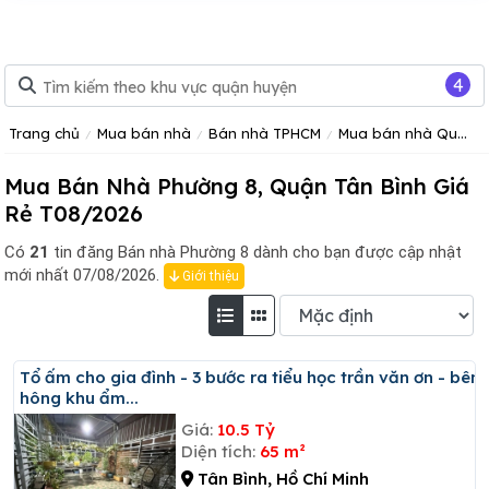
4
Trang chủ
Mua bán nhà
Bán nhà TPHCM
Mua bán nhà Quận Tân Bình
Mua Bán Nhà Phường 8, Quận Tân Bình Giá
Rẻ T08/2026
Có
21
tin đăng
Bán nhà Phường 8 dành cho bạn được cập nhật
mới nhất 07/08/2026.
Giới thiệu
Tổ ấm cho gia đình - 3 bước ra tiểu học trần văn ơn - bên
hông khu ẩm...
Giá:
10.5 Tỷ
Diện tích:
65 m²
Tân Bình, Hồ Chí Minh