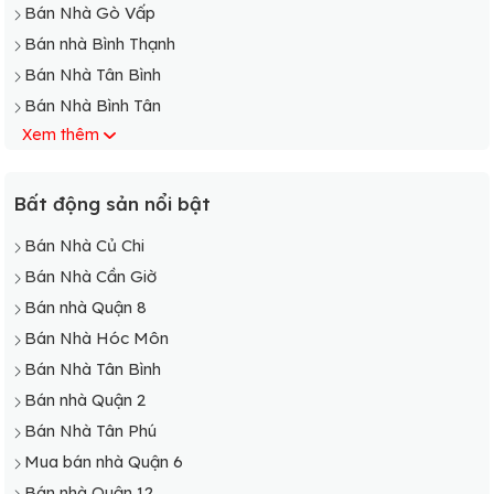
Bán Nhà Gò Vấp
Bán nhà Bình Thạnh
Bán Nhà Tân Bình
Bán Nhà Bình Tân
Xem thêm
Bán Nhà Phú Nhuận
Bán nhà Bình Chánh
Bán Nhà Cần Giờ
Bất động sản nổi bật
Bán Nhà Củ Chi
Bán Nhà Củ Chi
Bán Nhà Hóc Môn
Bán Nhà Cần Giờ
Bán Nhà Nhà Bè
Bán nhà Quận 8
Bán Nhà Thủ Đức
Bán Nhà Hóc Môn
Bán Nhà Tân Phú
Bán Nhà Tân Bình
Bán nhà Quận 2
Bán Nhà Tân Phú
Mua bán nhà Quận 6
Bán nhà Quận 12