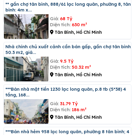
** gần chợ tân bình, 888/61 lạc long quân, phường 8, tân
bình: 4m x...
Giá:
68 Tỷ
Diện tích:
630 m²
Tân Bình, Hồ Chí Minh
Nhà chính chủ xuất cảnh cần bán gấp, gần chợ tân bình,
50.3 m2, giá...
Giá:
9.5 Tỷ
Diện tích:
50.32 m²
Tân Bình, Hồ Chí Minh
***bán nhà mặt tiền 1230 lạc long quân, p.8 tb (5*38) 4
tầng, 168...
Giá:
31.79 Tỷ
Diện tích:
186 m²
Tân Bình, Hồ Chí Minh
***bán nhà hẻm 958 lạc long quân, phường 8 tân bình; 4