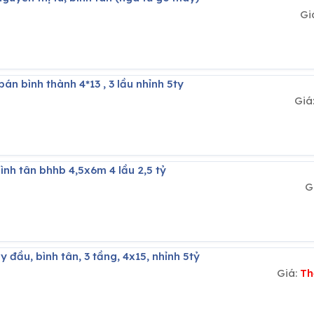
Gi
án bình thành 4*13 , 3 lầu nhỉnh 5ty
Giá
bình tân bhhb 4,5x6m 4 lầu 2,5 tỷ
G
y đầu, bình tân, 3 tầng, 4x15, nhỉnh 5tỷ
Giá:
Th