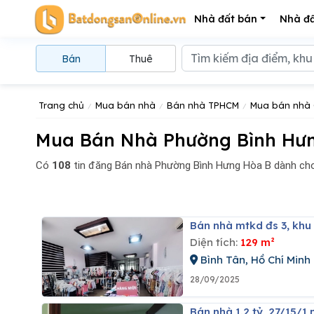
Nhà đất bán
Nhà đấ
Bán
Thuê
Trang chủ
Mua bán nhà
Bán nhà TPHCM
Mua bán nhà 
Mua Bán Nhà Phường Bình Hưn
Có
108
tin đăng
Bán nhà Phường Bình Hưng Hòa B dành cho
Bán nhà mtkd đs 3, khu
Diện tích:
129 m²
Bình Tân, Hồ Chí Minh
28/09/2025
Bán nhà 1.2 tỷ, 27/15/1