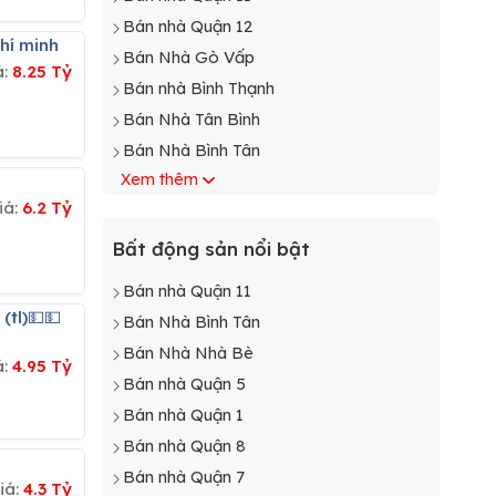
Bán nhà Quận 12
chí minh
Bán Nhà Gò Vấp
á:
8.25 Tỷ
Bán nhà Bình Thạnh
Bán Nhà Tân Bình
Bán Nhà Bình Tân
Xem thêm
Bán Nhà Phú Nhuận
iá:
6.2 Tỷ
Bán nhà Bình Chánh
Bán Nhà Cần Giờ
Bất động sản nổi bật
Bán Nhà Củ Chi
Bán nhà Quận 11
Bán Nhà Hóc Môn
Bán Nhà Bình Tân
Bán Nhà Nhà Bè
Bán Nhà Nhà Bè
á:
4.95 Tỷ
Bán Nhà Thủ Đức
Bán nhà Quận 5
Bán Nhà Tân Phú
Bán nhà Quận 1
Bán nhà Quận 8
Bán nhà Quận 7
iá:
4.3 Tỷ