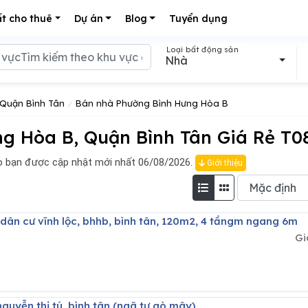
t cho thuê
Dự án
Blog
Tuyển dụng
Loại bất động sản
Nhà
Quận Bình Tân
Bán nhà Phường Bình Hưng Hòa B
g Hòa B, Quận Bình Tân Giá Rẻ T0
 bạn được cập nhật mới nhất 06/08/2026.
Giới thiệu
 dân cư vĩnh lộc, bhhb, bình tân, 120m2, 4 tầngm ngang 6m
Gi
 nguyễn thị tú, bình tân (ngã tư gò mây)