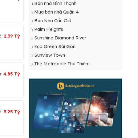
Bán nhà Bình Thạnh
Mua bán nhà Quận 4
Bán Nhà Cần Giờ
Palm Heights
á:
2.39 Tỷ
Sunshine Diamond River
Eco Green Sài Gòn
Sunview Town
The Metropole Thủ Thiêm
á:
4.85 Tỷ
á:
3.25 Tỷ