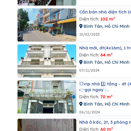
Cần bán nhà diện tích 
Diện tích:
102 m²
Bình Tân, Hồ Chí Minh
15/02/2025
Nhà mới, dt(4x16m), 1 t
Diện tích:
64 m²
Bình Tân, Hồ Chí Minh
07/11/2024
💥vip nhà 3️⃣ tầng - dt (4x18m) - 4 phòng ngủ - ôtô tới nhà - có sân thượng - chỉ 5.1tỷ (tl)💵💵
👉gọi ngay :...
Diện tích:
70 m²
Bình Tân, Hồ Chí Minh
06/11/2024
Nhà ở kdc, 2t, 3 phòng n
Diện tích:
60 m²