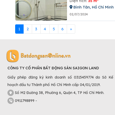
Diện tích:
35 m²
Bình Tân, Hồ Chí Minh
02/07/2024
1
2
3
4
5
6
»
CÔNG TY CỔ PHẦN BẤT ĐỘNG SẢN SAIGON LAND
Giấy phép đăng ký kinh doanh số 0315459774 do Sở Kế
hoạch đầu tư Thành phố Hồ Chí Minh cấp 04/01/2019.
Số M2 Đường 38, Phường 6, Quận 4, TP Hồ Chí Minh.
0911798899 -