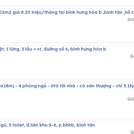
102m2 giá 8.25 triệu/tháng tại bình hưng hòa b ,bình tân ,hồ 
Gi
rệt, 1 lửng, 3 lầu + st, đường số 6, bình hưng hòa b
G
Gi
gủ, 3 toilet, đ.liên khu 5-6, p.bhhb, bình tân
G