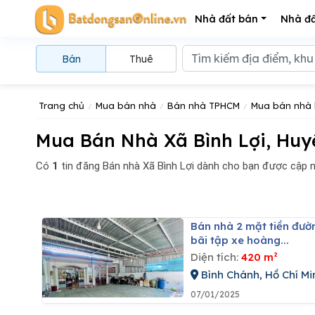
Nhà đất bán
Nhà đấ
Bán
Thuê
Trang chủ
Mua bán nhà
Bán nhà TPHCM
Mua bán nhà 
Mua Bán Nhà Xã Bình Lợi, Huy
Có
1
tin đăng
Bán nhà Xã Bình Lợi dành cho bạn được cập 
Bán nhà 2 mặt tiền đường vườn thơm, bình chánh, tphcm, diện tích đất 420m2, full thổ gần
bãi tập xe hoàng...
Diện tích:
420 m²
Bình Chánh, Hồ Chí Mi
07/01/2025