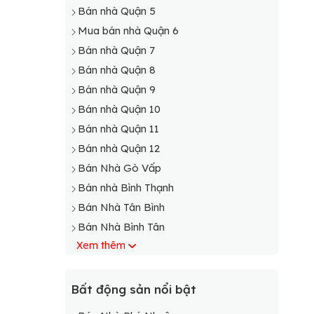
Bán nhà Quận 5
Mua bán nhà Quận 6
Bán nhà Quận 7
Bán nhà Quận 8
Bán nhà Quận 9
Bán nhà Quận 10
Bán nhà Quận 11
Bán nhà Quận 12
Bán Nhà Gò Vấp
Bán nhà Bình Thạnh
Bán Nhà Tân Bình
Bán Nhà Bình Tân
Xem thêm
Bán Nhà Phú Nhuận
Bán nhà Bình Chánh
Bán Nhà Cần Giờ
Bất động sản nổi bật
Bán Nhà Củ Chi