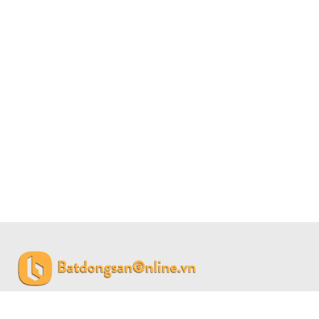
CÔNG TY CỔ PHẦN BẤT ĐỘNG SẢN SAIGON LAND