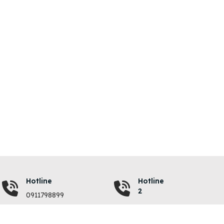
Hotline
Hotline
2
0911798899
VỀ CHÚNG TÔI
QUY ĐỊNH