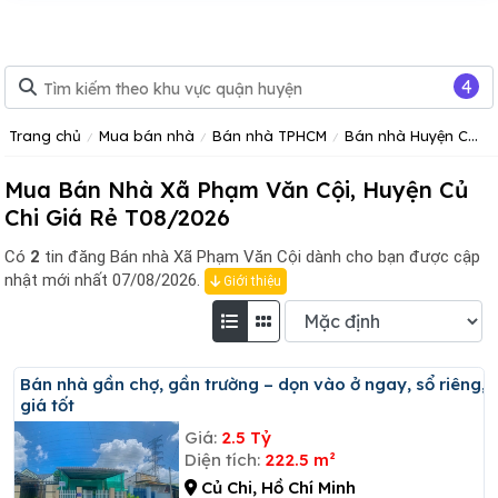
4
Trang chủ
Mua bán nhà
Bán nhà TPHCM
Bán nhà Huyện Củ Chi
Mua Bán Nhà Xã Phạm Văn Cội, Huyện Củ
Chi Giá Rẻ T08/2026
Có
2
tin đăng
Bán nhà Xã Phạm Văn Cội dành cho bạn được cập
nhật mới nhất 07/08/2026.
Giới thiệu
Bán nhà gần chợ, gần trường – dọn vào ở ngay, sổ riêng,
giá tốt
Giá:
2.5 Tỷ
Diện tích:
222.5 m²
Củ Chi, Hồ Chí Minh