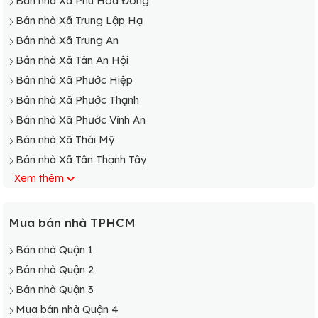
Bán nhà Xã Phú Hòa Đông
Bán nhà Xã Trung Lập Hạ
Bán nhà Xã Trung An
Bán nhà Xã Tân An Hội
Bán nhà Xã Phước Hiệp
Bán nhà Xã Phước Thạnh
Bán nhà Xã Phước Vĩnh An
Bán nhà Xã Thái Mỹ
Bán nhà Xã Tân Thạnh Tây
Xem thêm
Bán nhà Xã Hòa Phú
Bán nhà Xã Tân Thạnh Đông
Bán nhà Xã Bình Mỹ
Mua bán nhà TPHCM
Bán nhà Xã Tân Phú Trung
Bán nhà Quận 1
Bán nhà Xã Tân Thông Hội
Bán nhà Quận 2
Bán nhà Quận 3
Mua bán nhà Quận 4