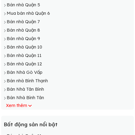
Bán nhà Quận 5
Mua bán nhà Quận 6
Bán nhà Quận 7
Bán nhà Quận 8
Bán nhà Quận 9
Bán nhà Quận 10
Bán nhà Quận 11
Bán nhà Quận 12
Bán Nhà Gò Vấp
Bán nhà Bình Thạnh
Bán Nhà Tân Bình
Bán Nhà Bình Tân
Xem thêm
Bán Nhà Phú Nhuận
Bán nhà Bình Chánh
Bán Nhà Cần Giờ
Bất động sản nổi bật
Bán Nhà Củ Chi