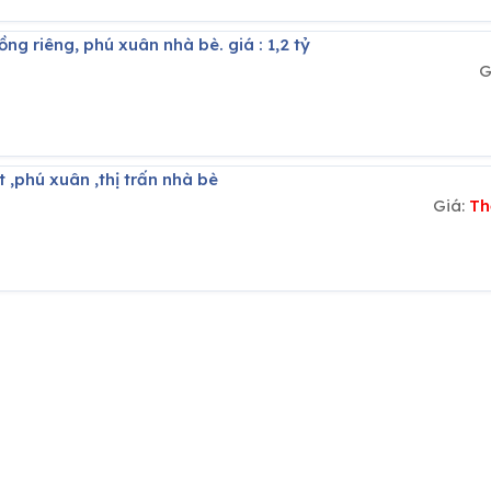
ồng riêng, phú xuân nhà bè. giá : 1,2 tỷ
G
t ,phú xuân ,thị trấn nhà bè
Giá:
Th