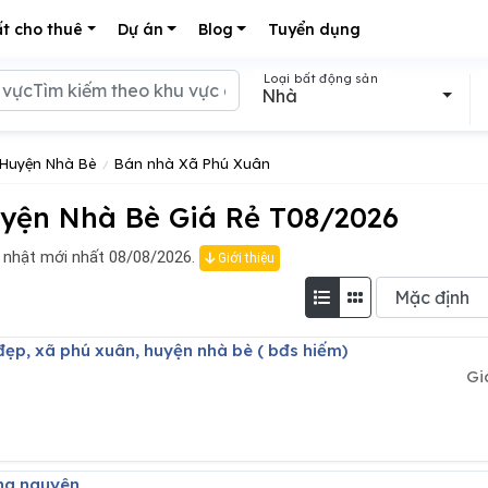
t cho thuê
Dự án
Blog
Tuyển dụng
Loại bất động sản
Nhà
Huyện Nhà Bè
Bán nhà Xã Phú Xuân
yện Nhà Bè Giá Rẻ T08/2026
 nhật mới nhất 08/08/2026.
Giới thiệu
đẹp, xã phú xuân, huyện nhà bè ( bđs hiếm)
Gi
ông nguyên