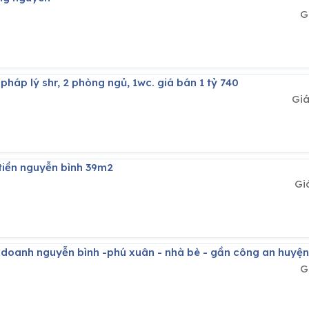
G
 pháp lý shr, 2 phòng ngủ, 1wc. giá bán 1 tỷ 740
Gi
 tiền nguyễn bình 39m2
Gi
h doanh nguyễn bình -phú xuân - nhà bè - gần công an huyện
G