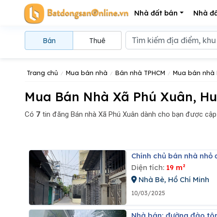
Nhà đất bán
Nhà đấ
Bán
Thuê
Trang chủ
Mua bán nhà
Bán nhà TPHCM
Mua bán nhà 
Mua Bán Nhà Xã Phú Xuân, Hu
Có
7
tin đăng
Bán nhà Xã Phú Xuân dành cho bạn được cập
Chính chủ bán nhà nhỏ 
Diện tích:
19 m²
Nhà Bè, Hồ Chí Minh
10/03/2025
Nhà bán: đường đào t