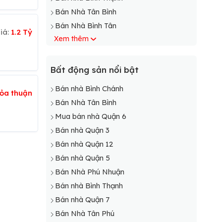
Bán Nhà Tân Bình
Bán Nhà Bình Tân
iá:
1.2 Tỷ
Xem thêm
Bán Nhà Phú Nhuận
Bán nhà Bình Chánh
Bán Nhà Cần Giờ
Bất động sản nổi bật
Bán Nhà Củ Chi
Bán nhà Bình Chánh
ỏa thuận
Bán Nhà Hóc Môn
Bán Nhà Tân Bình
Bán Nhà Nhà Bè
Mua bán nhà Quận 6
Bán Nhà Thủ Đức
Bán nhà Quận 3
Bán Nhà Tân Phú
Bán nhà Quận 12
Bán nhà Quận 5
Bán Nhà Phú Nhuận
Bán nhà Bình Thạnh
Bán nhà Quận 7
Bán Nhà Tân Phú