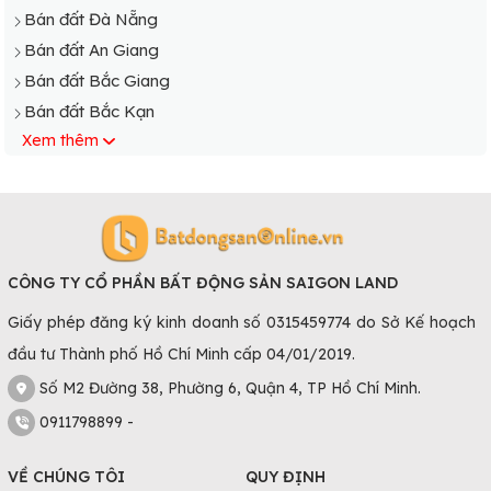
Bán đất Đà Nẵng
Bán đất An Giang
Bán đất Bắc Giang
Bán đất Bắc Kạn
Xem thêm
Bán đất Bạc Liêu
Bán đất Bắc Ninh
Bán đất Bến Tre
Bán đất Bình Định
Bán đất Cà Mau
CÔNG TY CỔ PHẦN BẤT ĐỘNG SẢN SAIGON LAND
Bán đất Cao Bằng
Giấy phép đăng ký kinh doanh số 0315459774 do Sở Kế hoạch
Bán đất Điện Biên
đầu tư Thành phố Hồ Chí Minh cấp 04/01/2019.
Bán đất Đồng Tháp
Bán đất Gia Lai
Số M2 Đường 38, Phường 6, Quận 4, TP Hồ Chí Minh.
Bán đất Hà Giang
0911798899 -
Bán đất Hà Nam
VỀ CHÚNG TÔI
QUY ĐỊNH
Bán đất Hà Tĩnh