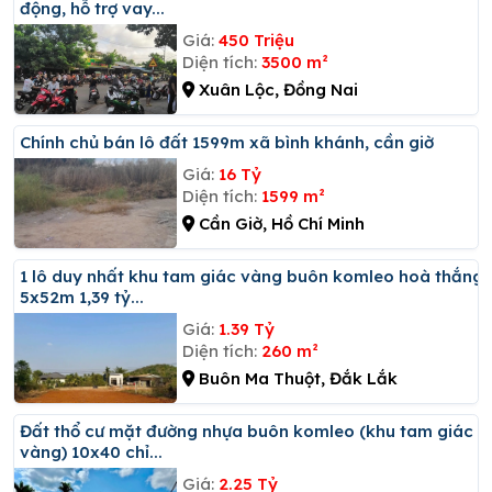
động, hỗ trợ vay...
Giá:
450 Triệu
Diện tích:
3500 m²
Xuân Lộc, Đồng Nai
Chính chủ bán lô đất 1599m xã bình khánh, cần giờ
Giá:
16 Tỷ
Diện tích:
1599 m²
Cần Giờ, Hồ Chí Minh
1 lô duy nhất khu tam giác vàng buôn komleo hoà thắng
5x52m 1,39 tỷ...
Giá:
1.39 Tỷ
Diện tích:
260 m²
Buôn Ma Thuột, Đắk Lắk
đất thổ cư mặt đường nhựa buôn komleo (khu tam giác
vàng) 10x40 chỉ...
Giá:
2.25 Tỷ