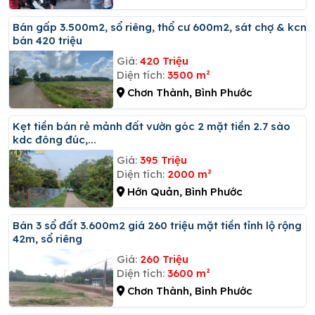
Bán gấp 3.500m2, sổ riêng, thổ cư 600m2, sát chợ & kcn
bán 420 triệu
Giá:
420 Triệu
Diện tích:
3500 m²
Chơn Thành, Bình Phước
Kẹt tiền bán rẻ mảnh đất vườn góc 2 mặt tiền 2.7 sào
kdc đông đúc,...
Giá:
395 Triệu
Diện tích:
2000 m²
Hớn Quản, Bình Phước
Bán 3 sổ đất 3.600m2 giá 260 triệu mặt tiền tỉnh lộ rộng
42m, sổ riêng
Giá:
260 Triệu
Diện tích:
3600 m²
Chơn Thành, Bình Phước