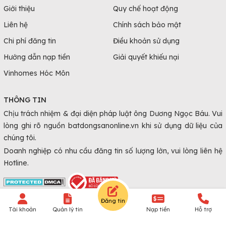
Bán đất Hải Dương
Giới thiệu
Quy chế hoạt động
Bán đất Hậu Giang
Liên hệ
Chính sách bảo mật
Bán đất Hòa Bình
Chi phí đăng tin
Điều khoản sử dụng
Bán đất Hưng Yên
Hướng dẫn nạp tiền
Giải quyết khiếu nại
Bán đất Khánh Hòa
Vinhomes Hóc Môn
Bán đất Kiên Giang
Bán đất Kon Tum
THÔNG TIN
Bán đất Lai Châu
Chịu trách nhiệm & đại diện pháp luật ông Dương Ngọc Báu. Vui
Bán đất Lạng Sơn
lòng ghi rõ nguồn batdongsanonline.vn khi sử dụng dữ liệu của
Bán đất Lào Cai
chúng tôi.
Bán đất Nam Định
Doanh nghiệp có nhu cầu đăng tin số lượng lớn, vui lòng liên hệ
Hotline.
Bán đất Nghệ An
Bán đất Ninh Bình
Bán đất Ninh Thuận
Đăng tin
Bán đất Phú Thọ
© Copyright 2010 - 2026 Batdongsanonline.vn.
Tài khoản
Quản lý tin
Nạp tiền
Hỗ trợ
Bán đất Quảng Bình