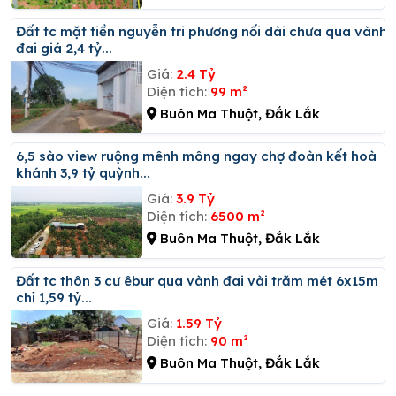
đất tc mặt tiền nguyễn tri phương nối dài chưa qua vành
đai giá 2,4 tỷ...
Giá:
2.4 Tỷ
Diện tích:
99 m²
Buôn Ma Thuột, Đắk Lắk
6,5 sào view ruộng mênh mông ngay chợ đoàn kết hoà
khánh 3,9 tỷ quỳnh...
Giá:
3.9 Tỷ
Diện tích:
6500 m²
Buôn Ma Thuột, Đắk Lắk
đất tc thôn 3 cư êbur qua vành đai vài trăm mét 6x15m
chỉ 1,59 tỷ...
Giá:
1.59 Tỷ
Diện tích:
90 m²
Buôn Ma Thuột, Đắk Lắk