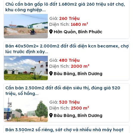
Chủ cần bán gấp lô đất 1.680m2 giá 260 triệu sát chợ,
khu công nghiệp...
Giá:
260 Triệu
Diện tích:
1680 m²
Hớn Quản, Bình Phước
Bán 40x50m2= 2.000m2 đất đối diện kcn becamex, chợ
lúc trước định xây...
Giá:
480 Triệu
Diện tích:
2000 m²
Bàu Bàng, Bình Dương
Cần bán 2.500m2 đất đối diện siêu thị, đúng giá 520
triệu, sổ hồng...
Giá:
520 Triệu
Diện tích:
2500 m²
Bàu Bàng, Bình Dương
Bán 3.500m2 sổ riêng, sát chợ và nhiều nhà máy hoạt