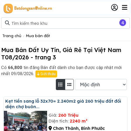
4
Trang chủ
Mua bán đất
Mua Bán Đất Uy Tín, Giá Rẻ Tại Việt Nam
T08/2026 - trang 3
Có
66,800
tin đăng
Bán đất dành cho bạn được cập nhật mới
nhất 09/08/2026.
Giới thiệu
Kẹt tiền sang lỗ 32x70= 2.240m2 giá 260 triệu đất đối
diện chợ buôn...
Giá:
260 Triệu
Diện tích:
2240 m²
Chơn Thành, Bình Phước