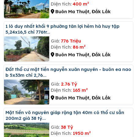
Diện tích:
400 m²
Buôn Ma Thuột, Đắk Lắk
1 lô duy nhất khối 9 phường tân lợi hẻm hà huy tập
5,24x16,5 chỉ 776tr...
Giá:
776 Triệu
Diện tích:
86 m²
Buôn Ma Thuột, Đắk Lắk
đất thổ cư mặt tiền nguyễn xuân nguyên - buôn ea nao
b 5x33m chỉ 2,76...
Giá:
2.76 Tỷ
Diện tích:
165 m²
Buôn Ma Thuột, Đắk Lắk
Mặt tiền võ nguyên giáp rộng tận 40m có thổ cư sẵn
200m2 giá 38 tỷ...
Giá:
38 Tỷ
Diện tích:
1950 m²