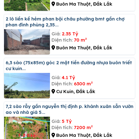
Buôn Ma Thuột, Đắk Lắk
2 lô liền kề hẻm phan bội châu phường bmt gần chợ
phan đình phùng 2,35...
Giá:
2.35 Tỷ
Diện tích:
70 m²
Buôn Ma Thuột, Đắk Lắk
6,3 sào (75x85m) góc 2 mặt tiền đường nhựa buôn triết
cư kuin...
Giá:
4.1 Tỷ
Diện tích:
6300 m²
Cư Kuin, Đắk Lắk
7,2 sào rẫy gần nguyễn thị định p. khánh xuân sẵn vườn
ao và nhà giá 5...
Giá:
5 Tỷ
Diện tích:
7200 m²
Buôn Ma Thuột, Đắk Lắk