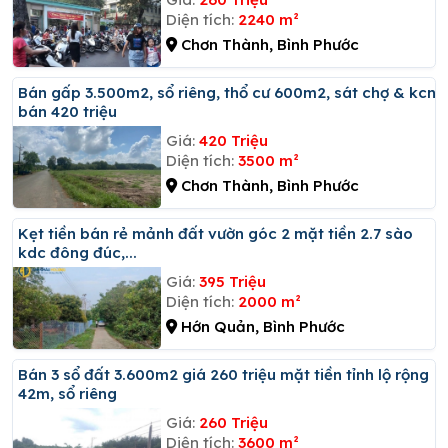
Diện tích:
2240 m²
Chơn Thành, Bình Phước
Bán gấp 3.500m2, sổ riêng, thổ cư 600m2, sát chợ & kcn
bán 420 triệu
Giá:
420 Triệu
Diện tích:
3500 m²
Chơn Thành, Bình Phước
Kẹt tiền bán rẻ mảnh đất vườn góc 2 mặt tiền 2.7 sào
kdc đông đúc,...
Giá:
395 Triệu
Diện tích:
2000 m²
Hớn Quản, Bình Phước
Bán 3 sổ đất 3.600m2 giá 260 triệu mặt tiền tỉnh lộ rộng
42m, sổ riêng
Giá:
260 Triệu
Diện tích:
3600 m²