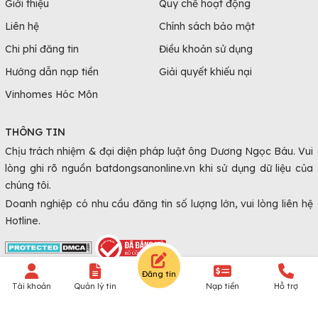
Bán đất Hải Dương
Giới thiệu
Quy chế hoạt động
Bán đất Hậu Giang
Liên hệ
Chính sách bảo mật
Bán đất Hòa Bình
Chi phí đăng tin
Điều khoản sử dụng
Bán đất Hưng Yên
Hướng dẫn nạp tiền
Giải quyết khiếu nại
Bán đất Khánh Hòa
Vinhomes Hóc Môn
Bán đất Kiên Giang
Bán đất Kon Tum
THÔNG TIN
Bán đất Lai Châu
Chịu trách nhiệm & đại diện pháp luật ông Dương Ngọc Báu. Vui
Bán đất Lạng Sơn
lòng ghi rõ nguồn batdongsanonline.vn khi sử dụng dữ liệu của
Bán đất Lào Cai
chúng tôi.
Bán đất Nam Định
Doanh nghiệp có nhu cầu đăng tin số lượng lớn, vui lòng liên hệ
Hotline.
Bán đất Nghệ An
Bán đất Ninh Bình
Bán đất Ninh Thuận
Đăng tin
Bán đất Phú Thọ
© Copyright 2010 - 2026 Batdongsanonline.vn.
Tài khoản
Quản lý tin
Nạp tiền
Hỗ trợ
Bán đất Quảng Bình