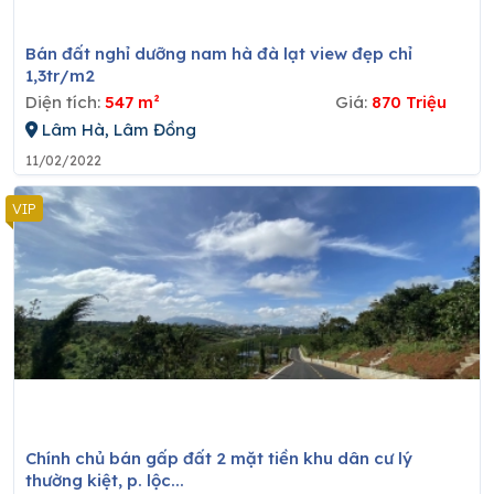
Bán đất nghỉ dưỡng nam hà đà lạt view đẹp chỉ
1,3tr/m2
Diện tích:
547 m²
Giá:
870 Triệu
Lâm Hà, Lâm Đồng
11/02/2022
Chính chủ bán gấp đất 2 mặt tiền khu dân cư lý
thường kiệt, p. lộc...