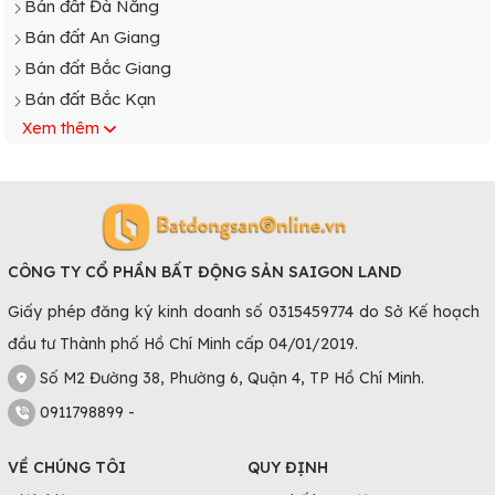
Bán đất Đà Nẵng
Bán đất An Giang
Bán đất Bắc Giang
Bán đất Bắc Kạn
Xem thêm
Bán đất Bạc Liêu
Bán đất Bắc Ninh
Bán đất Bến Tre
Bán đất Bình Định
Bán đất Cà Mau
CÔNG TY CỔ PHẦN BẤT ĐỘNG SẢN SAIGON LAND
Bán đất Cao Bằng
Giấy phép đăng ký kinh doanh số 0315459774 do Sở Kế hoạch
Bán đất Điện Biên
đầu tư Thành phố Hồ Chí Minh cấp 04/01/2019.
Bán đất Đồng Tháp
Bán đất Gia Lai
Số M2 Đường 38, Phường 6, Quận 4, TP Hồ Chí Minh.
Bán đất Hà Giang
0911798899 -
Bán đất Hà Nam
VỀ CHÚNG TÔI
QUY ĐỊNH
Bán đất Hà Tĩnh