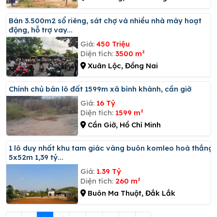
Bán 3.500m2 sổ riêng, sát chợ và nhiều nhà máy hoạt
động, hỗ trợ vay...
Giá:
450 Triệu
Diện tích:
3500 m²
Xuân Lộc, Đồng Nai
Chính chủ bán lô đất 1599m xã bình khánh, cần giờ
Giá:
16 Tỷ
Diện tích:
1599 m²
Cần Giờ, Hồ Chí Minh
1 lô duy nhất khu tam giác vàng buôn komleo hoà thắng
5x52m 1,39 tỷ...
Giá:
1.39 Tỷ
Diện tích:
260 m²
Buôn Ma Thuột, Đắk Lắk