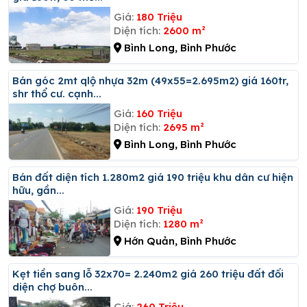
Giá:
180 Triệu
Diện tích:
2600 m²
Bình Long, Bình Phước
Bán góc 2mt qlộ nhựa 32m (49x55=2.695m2) giá 160tr,
shr thổ cư. cạnh...
Giá:
160 Triệu
Diện tích:
2695 m²
Bình Long, Bình Phước
Bán đất diện tích 1.280m2 giá 190 triệu khu dân cư hiện
hữu, gần...
Giá:
190 Triệu
Diện tích:
1280 m²
Hớn Quản, Bình Phước
Kẹt tiền sang lỗ 32x70= 2.240m2 giá 260 triệu đất đối
diện chợ buôn...
Giá:
260 Triệu