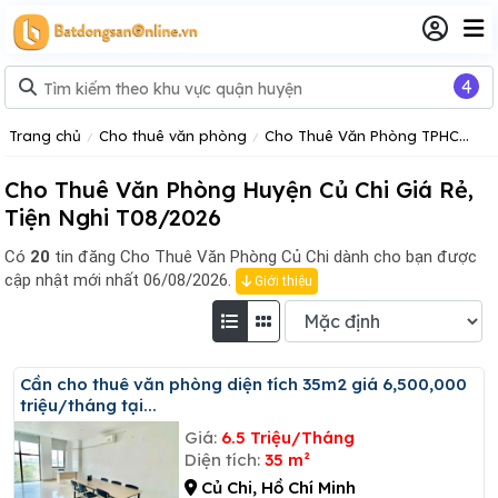
4
Trang chủ
Cho thuê văn phòng
Cho Thuê Văn Phòng TPHCM
C
Cho Thuê Văn Phòng Huyện Củ Chi Giá Rẻ,
Tiện Nghi T08/2026
Có
20
tin đăng
Cho Thuê Văn Phòng Củ Chi dành cho bạn được
cập nhật mới nhất 06/08/2026.
Giới thiệu
Cần cho thuê văn phòng diện tích 35m2 giá 6,500,000
triệu/tháng tại...
Giá:
6.5 Triệu/Tháng
Diện tích:
35 m²
Củ Chi, Hồ Chí Minh