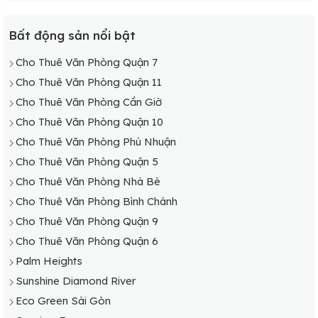
Cho Thuê Văn Phòng Bình Chánh
Cho Thuê Văn Phòng Cần Giờ
Bất động sản nổi bật
Cho Thuê Văn Phòng Củ Chi
Cho Thuê Văn Phòng Quận 7
Cho Thuê Văn Phòng Hóc Môn
Cho Thuê Văn Phòng Quận 11
Cho Thuê Văn Phòng Nhà Bè
Cho Thuê Văn Phòng Cần Giờ
Cho Thuê Văn Phòng Thủ Đức
Cho Thuê Văn Phòng Quận 10
Cho Thuê Văn Phòng Phú Nhuận
Cho Thuê Văn Phòng Quận 5
Cho Thuê Văn Phòng Nhà Bè
Cho Thuê Văn Phòng Bình Chánh
Cho Thuê Văn Phòng Quận 9
Cho Thuê Văn Phòng Quận 6
Palm Heights
Sunshine Diamond River
Eco Green Sài Gòn