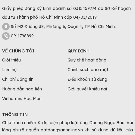
Giấy phép đăng ký kinh doanh số 0315459774 do Sở Kế hoạch
đầu tư Thành phố Hồ Chí Minh cấp 04/01/2019.
Số M2 Đường 38, Phường 6, Quận 4, TP Hồ Chí Minh.
0911798899 -
VỀ CHÚNG TÔI
QUY ĐỊNH
Giới thiệu
Quy chế hoạt động
Liên hệ
Chính sách bảo mật
Chi phí đăng tin
Điều khoản sử dụng
Hướng dẫn nạp tiền
Giải quyết khiếu nại
Vinhomes Hóc Môn
THÔNG TIN
Chịu trách nhiệm & đại diện pháp luật ông Dương Ngọc Báu. Vui
lòng ghi rõ nguồn batdongsanonline.vn khi sử dụng dữ liệu của