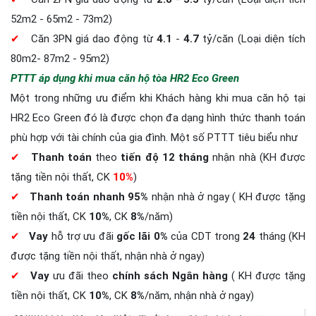
52m2 - 65m2 - 73m2)
✔
Căn 3PN giá dao động từ
4.1
-
4.7
tỷ/căn (Loại diện tích
80m2- 87m2 - 95m2)
PTTT áp dụng khi mua căn hộ tòa HR2 Eco Green
Một trong những ưu điểm khi Khách hàng khi mua căn hộ tại
HR2 Eco Green đó là được chọn đa dạng hình thức thanh toán
phù hợp với tài chính của gia đình. Một số PTTT tiêu biểu như
✔
Thanh toán
theo
tiến độ 12 tháng
nhận nhà (KH được
tặng tiền nội thất, CK
10%
)
✔
Thanh toán nhanh 95%
nhận nhà ở ngay ( KH được tặng
tiền nội thất, CK
10%
, CK
8%
/năm)
✔
Vay
hỗ trợ ưu đãi
gốc lãi 0%
của CDT trong
24
tháng (KH
được tặng tiền nội thất, nhận nhà ở ngay)
✔
Vay
ưu đãi theo
chính sách Ngân hàng
( KH được tặng
tiền nội thất, CK
10%
, CK
8%
/năm, nhận nhà ở ngay)